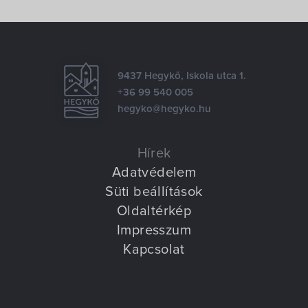
Villa Igku Kft.
Közérdekű adatok
9437 Hegykő, Iskola utca 1.
Pályázatok
+36 99 540 005
hegyko@hegyko.hu
Dokumentumok
Hírek
Adatvédelem
Süti beállítások
Oldaltérkép
Impresszum
Kapcsolat