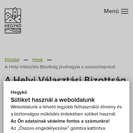
Menü
Hegykőről
Főoldal
Hírek
Megközelítés
Szabadidő
A Helyi Választási Bizottság jóváhagyta a szavazólapokat
A Helyi Választási Bizottság
Fontos telefonszámok
Szállások
jóváhagyta a
Hegykő
Földrajzi adottság
Sütiket használ a weboldalunk
szavazólapokat
Éttermek
Weboldalunk a lehető legjobb felhasználói élmény és
a biztonságos működés érdekében sütiket használ.
Éghajlat
2019. Szeptember 18.
Programok
Az Ön adatainak védelme fontos a számunkra!
Az „Összes engedélyezése” gombra kattintva
Hegykő történelme