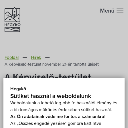
Menü
Hegykőről
Főoldal
Hírek
Megközelítés
Szabadidő
A Képviselő-testület november 21-én tartotta ülését
A Képviselő-testület
Fontos telefonszámok
Szállások
november 21-én tartotta
Hegykő
Földrajzi adottság
Sütiket használ a weboldalunk
ülését
Éttermek
Weboldalunk a lehető legjobb felhasználói élmény és
a biztonságos működés érdekében sütiket használ.
Éghajlat
2019. November 21.
Programok
Az Ön adatainak védelme fontos a számunkra!
Az „Összes engedélyezése” gombra kattintva
Hegykő történelme