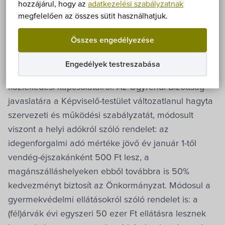
Önkormányzat
Önkormányzatunk Képviselő-testülete 2019.
hozzájárul, hogy az
adatkezelési szabályzatnak
megfelelően az összes sütit használhatjuk.
november 21-én megtartott ülésén tulajdonosi és
Hírek
közútkezelői hozzájárulást adott a Tornácos Ház
Összes engedélyezése
termálfürdő parkoló felé történő bővítéséhez, ezzel
eÜgyintézés
együtt tárgyalt a decemberben nyíló Tornácos
Engedélyek testreszabása
Boutique Hotel előtti közterület rendezéséről, annak
Önkormányzati hivatal
közlekedési kapcsolatairól. Az Ügyrendi Bizottság
javaslatára a Képviselő-testület változatlanul hagyta
Képviselő-testület
szervezeti és működési szabályzatát, módosult
viszont a helyi adókról szóló rendelet: az
Választási információk
idegenforgalmi adó mértéke jövő év január 1-től
vendég-éjszakánként 500 Ft lesz, a
Közoktatási Intézmények
magánszálláshelyeken ebből továbbra is 50%
kedvezményt biztosít az Önkormányzat. Módosul a
Egyesületek, alapítványok
gyermekvédelmi ellátásokról szóló rendelet is: a
(fél)árvák évi egyszeri 50 ezer Ft ellátásra lesznek