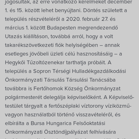
Villa Igku Kft.
jogosultak, az erre vonatkozó kérelmeket december
1. és 15. között lehet benyújtani. Döntés született a
település részvételéről a 2020. február 27. és
Közérdekű adatok
március 1. között Budapesten megrendezendő
Utazás kiállításon, továbbá arról, hogy a volt
Pályázatok
takarékszövetkezeti fiók helyiségében – annak
esetleges jövőbeli üzleti célú hasznosításáig – a
Dokumentumok
Hegykői Tűzoltózenekar tarthatja próbáit. A
település a Sopron Térségi Hulladékgazdálkodási
Önkormányzati Társulás Társulási Tanácsába
továbbra is Fertőhomok Község Önkormányzat
polgármesterét delegálja képviselőként. A Képviselő-
testület tárgyalt a fertőszéplaki víztorony víziközmű-
vagyon használatból történő visszavételéről, és
elbírálta a Bursa Hungarica Felsőoktatási
Önkormányzati Ösztöndíjpályázat felhívására