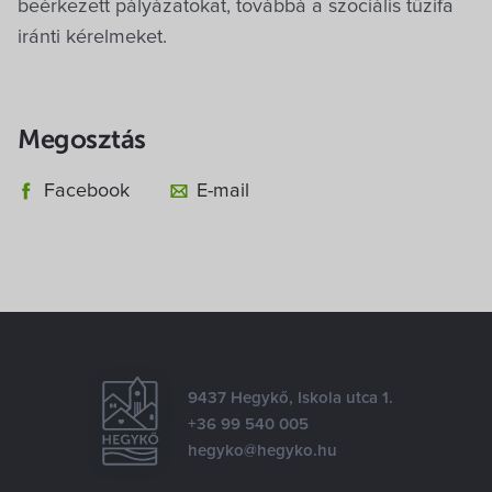
beérkezett pályázatokat, továbbá a szociális tűzifa
iránti kérelmeket.
Megosztás
Facebook
E-mail
9437 Hegykő, Iskola utca 1.
+36 99 540 005
hegyko@hegyko.hu