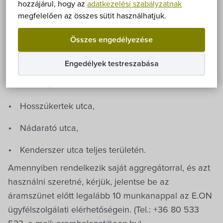
Önkormányzat
hozzájárul, hogy az
adatkezelési szabályzatnak
megfelelően az összes sütit használhatjuk.
Patak utca 12-től és 13-tól végig,
Hírek
Összes engedélyezése
Forrás utca,
eÜgyintézés
Kisérek utca,
Engedélyek testreszabása
Önkormányzati hivatal
Tó utca,
Hosszúkertek utca,
Képviselő-testület
Nádarató utca,
Választási információk
Kenderszer utca teljes területén.
Amennyiben rendelkezik saját aggregátorral, és azt
Közoktatási Intézmények
használni szeretné, kérjük, jelentse be az
áramszünet előtt legalább 10 munkanappal az E.ON
Egyesületek, alapítványok
ügyfélszolgálati elérhetőségein. (Tel.: +36 80 533