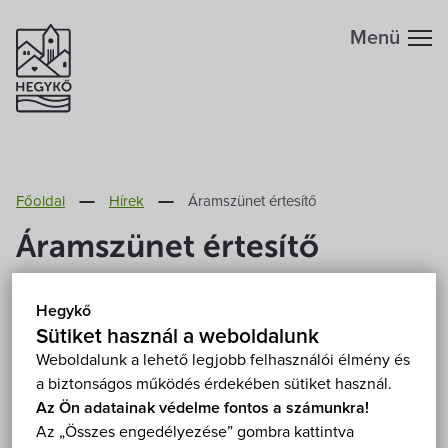
Menü
Hegykőről
Főoldal
Hírek
Áramszünet értesítő
Megközelítés
Szabadidő
Áramszünet értesítő
Fontos telefonszámok
Szállások
2020. Június 24.
Hegykő
Földrajzi adottság
Sütiket használ a weboldalunk
Éttermek
Tájékoztatjuk a tisztelt lakosságot, hogy 2020. július
Weboldalunk a lehető legjobb felhasználói élmény és
a biztonságos működés érdekében sütiket használ.
8-án 9.00 órától várhatóan 14.00 óráig az alábbi
Éghajlat
Programok
Az Ön adatainak védelme fontos a számunkra!
utcákban ÁRAMSZÜNET lesz.
Az „Összes engedélyezése” gombra kattintva
Érintett utcák, útszakaszok:
Hegykő történelme