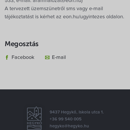
533, e-mail: aramhalozat@eon.hu)
Villa Igku Kft.
A tervezett üzemszünetről sms vagy e-mail
tájékoztatást is kérhet az eon.hu/ugyintezes oldalon.
Közérdekű adatok
Pályázatok
Megosztás
Dokumentumok
Facebook
E-mail
9437 Hegykő, Iskola utca 1.
+36 99 540 005
hegyko@hegyko.hu