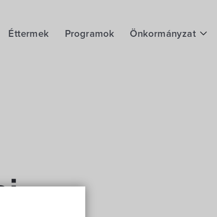
Éttermek
Programok
Önkormányzat
Hírek
eÜgyintézés
Önkormányzati hivatal
Képviselő-testület
Választási információk
Közoktatási Intézmények
ei
Egyesületek, alapítványok