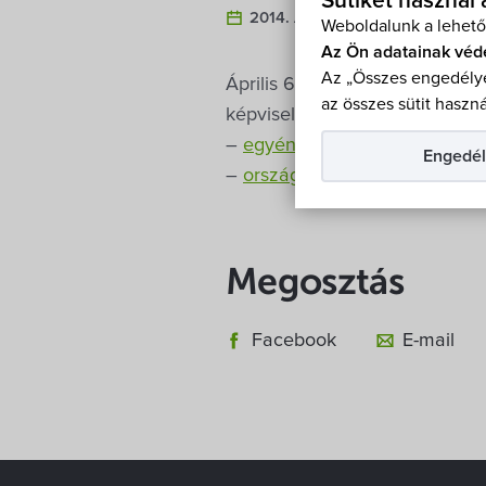
Sütiket használ
2014. Április 16.
Weboldalunk a lehető
Az Ön adatainak véd
Az „Összes engedélye
Április 6-án Hegykő egyetlen s
az összes sütit haszná
képviselőválasztás. A települ
–
egyéni választókerületi ere
Engedél
–
országos listás eredmények.
Megosztás
Facebook
E-mail