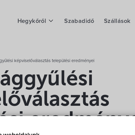
Hegykőről
Szabadidő
Szállások
Megközelítés
Fontos telefonszámok
yűlési képviselőválasztás települési eredményei
Földrajzi adottság
zággyűlési
Éghajlat
lőválasztás
Hegykő történelme
lési eredmény