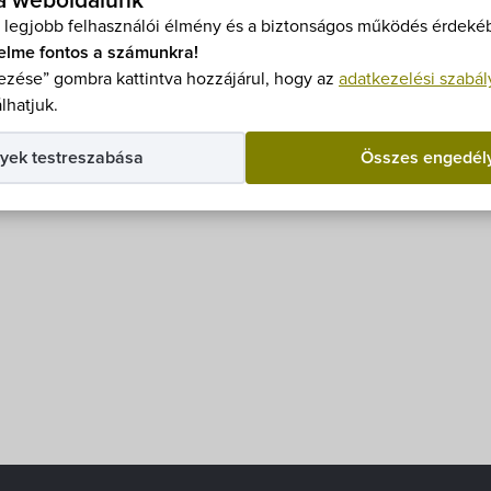
 a weboldalunk
 legjobb felhasználói élmény és a biztonságos működés érdekéb
elme fontos a számunkra!
zése” gombra kattintva hozzájárul, hogy az
adatkezelési szabál
zavazókörében 74,4%-os részvételi aránnyal zajlott le az
lhatjuk.
ési szintű eredményeket az alábbiakban ismerheti meg:
dmények,
yek testreszabása
Összes engedél