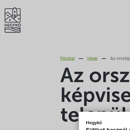
Főoldal
Hírek
Az országg
Az ors
képvise
telepü
Hegykő