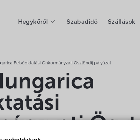
Hegykőről
Szabadidő
Szállások
Megközelítés
Fontos telefonszámok
garica Felsőoktatási Önkormányzati Ösztöndíj pályázat
Földrajzi adottság
Hungarica
Éghajlat
tatási
Hegykő történelme
ányzati Öszt