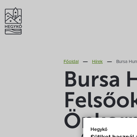
Főoldal
Hírek
Bursa Hun
Bursa 
Felsőok
Önkorm
Hegykő