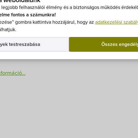
t
 a weboldalunk
 legjobb felhasználói élmény és a biztonságos működés érdekéb
elme fontos a számunkra!
zése” gombra kattintva hozzájárul, hogy az
adatkezelési szabál
lhatjuk.
yek testreszabása
Összes engedél
lturális Támogatáskezelővel együttműködve pályázatot í
tve még felvételt nem nyert érettségizettek, valamint a fe
információ…