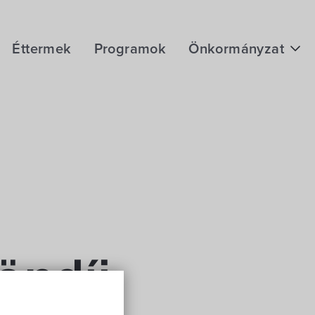
Éttermek
Programok
Önkormányzat
Hírek
eÜgyintézés
Önkormányzati hivatal
Képviselő-testület
Választási információk
Közoktatási Intézmények
öndíj
Egyesületek, alapítványok