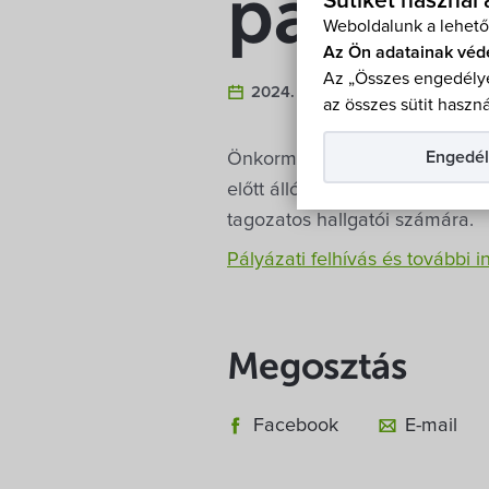
pályáza
Sütiket használ
Weboldalunk a lehető
Az Ön adatainak véd
Az „Összes engedélye
2024. November 4.
az összes sütit haszná
Engedél
Önkormányzatunk a Nemzeti Ku
előtt álló középiskolások, ille
tagozatos hallgatói számára.
Pályázati felhívás és további 
Megosztás
Facebook
E-mail