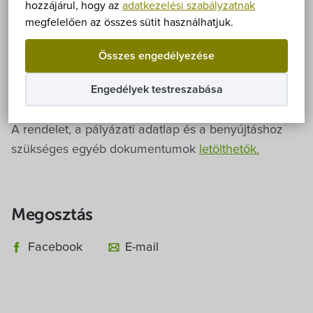
Önkormányzat
2016. Március 1.
hozzájárul, hogy az
adatkezelési szabályzatnak
megfelelően az összes sütit használhatjuk.
Hírek
Idén is lehetőség van pályázatot benyújtani a
Összes engedélyezése
Hegykőn működő civil szervezeteknek
eÜgyintézés
(egyesületeknek, alapítványoknak, jogi szervezettel
Engedélyek testreszabása
nem rendelkező csoportoknak).
Önkormányzati hivatal
A rendelet, a pályázati adatlap és a benyújtáshoz
szükséges egyéb dokumentumok
letölthetők.
Képviselő-testület
Választási információk
Megosztás
Közoktatási Intézmények
Facebook
E-mail
Egyesületek, alapítványok