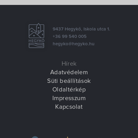
Villa Igku Kft.
Közérdekű adatok
9437 Hegykő, Iskola utca 1.
Pályázatok
+36 99 540 005
hegyko@hegyko.hu
Dokumentumok
Hírek
Adatvédelem
Süti beállítások
Oldaltérkép
Impresszum
Kapcsolat