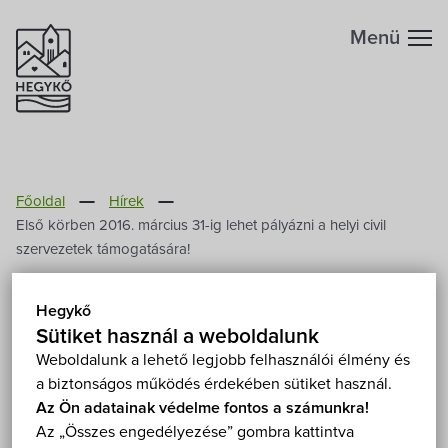
Menü
Hegykőről
Főoldal
Hírek
Megközelítés
Szabadidő
Első körben 2016. március 31-ig lehet pályázni a helyi civil
szervezetek támogatására!
Fontos telefonszámok
Szállások
Első körben 2016. március
Hegykő
31-ig lehet pályázni a helyi
Földrajzi adottság
Sütiket használ a weboldalunk
Éttermek
Weboldalunk a lehető legjobb felhasználói élmény és
civil szervezetek
a biztonságos működés érdekében sütiket használ.
Éghajlat
Programok
támogatására!
Az Ön adatainak védelme fontos a számunkra!
Az „Összes engedélyezése” gombra kattintva
Hegykő történelme