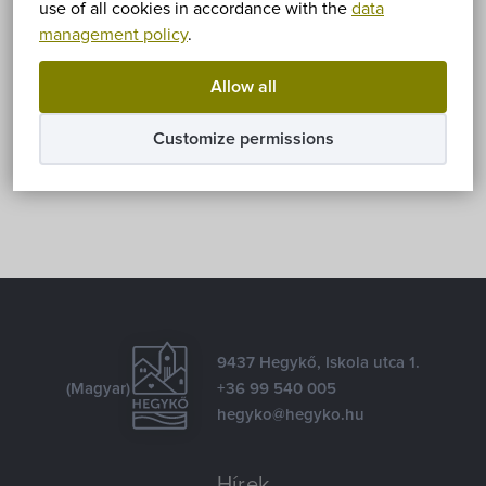
Sorry, this entry is only available in
Magyar
.
use of all cookies in accordance with the
data
management policy
.
Allow all
Share
Customize permissions
Facebook
E-mail
9437 Hegykő, Iskola utca 1.
(Magyar)
+36 99 540 005
hegyko@hegyko.hu
Hírek