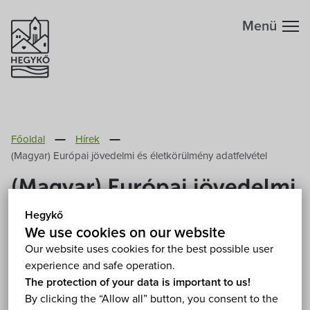
Menü
Főoldal
Hírek
(Magyar) Európai jövedelmi és életkörülmény adatfelvétel
(Magyar) Európai jövedelmi
és életkörülmény
Hegykő
We use cookies on our website
adatfelvétel
Our website uses cookies for the best possible user
experience and safe operation.
2023. February 17.
The protection of your data is important to us!
By clicking the “Allow all” button, you consent to the