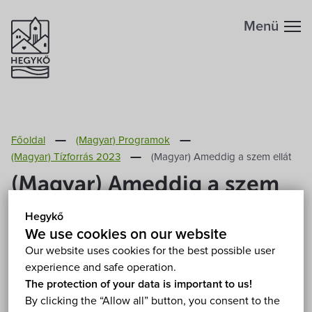
Menü
Főoldal
(Magyar) Programok
(Magyar) Tízforrás 2023
(Magyar) Ameddig a szem ellát
(Magyar) Ameddig a szem
ellát
Hegykő
We use cookies on our website
(Sunday) 16. July 2023 13:00
Our website uses cookies for the best possible user
(Magyar) Hegykő, Tornácos Lifestyle Hotel 9437
experience and safe operation.
Hegykő, Kossuth Lajos u. 97
Show on map
The protection of your data is important to us!
By clicking the “Allow all” button, you consent to the
Free
Szabadtéri
Túra