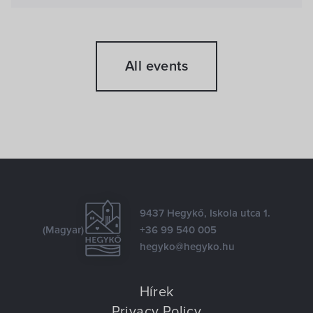
All events
9437 Hegykő, Iskola utca 1.
(Magyar)
+36 99 540 005
hegyko@hegyko.hu
Hírek
Privacy Policy