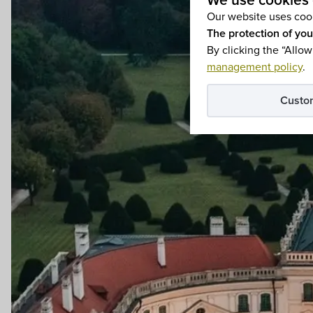
We use cookies 
Our website uses cook
The protection of you
By clicking the “Allow
management policy
.
Custo