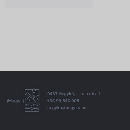
9437 Hegykő, Iskola utca 1.
(Magyar)
+36 99 540 005
hegyko@hegyko.hu