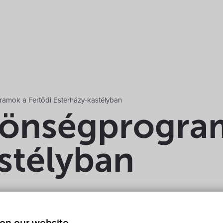
amok a Fertődi Esterházy-kastélyban
zönségprogram
stélyban
házy-kastély 9431 Fertőd, Joseph Haydn utca 2.
Show on map