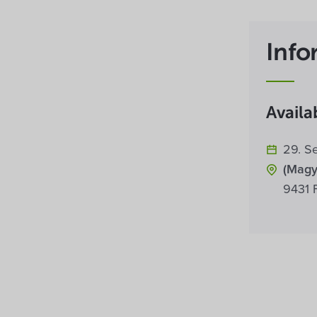
Info
Availab
29. S
(Magy
9431 