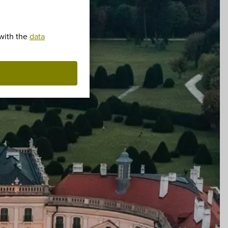
 with the
data