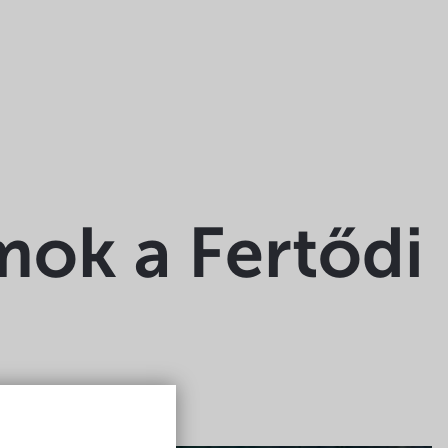
ok a Fertődi
Free