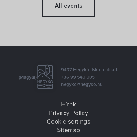
All events
9437 Hegykő, Iskola utca 1.
(Magyar)
+36 99 540 005
hegyko@hegyko.hu
Hírek
Privacy Policy
Cookie settings
Sitemap