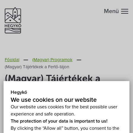
Menü
Főoldal
(Magyar) Programok
(Magyar) Tájértékek a Fertő-tájon
(Magyar) Tájértékek a
Fertő-tájon
Hegykő
We use cookies on our website
(Saturday) 7. September 2024 10:00
Our website uses cookies for the best possible user
(Magyar) Fertőszéplak, Tájházak 9436 Fertőszéplak,
experience and safe operation.
Nagy Lajos utca 31-39.
Show on map
The protection of your data is important to us!
By clicking the “Allow all” button, you consent to the
Free