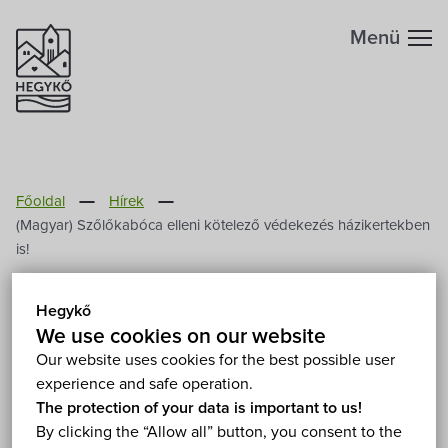
Menü
Főoldal
Hírek
(Magyar) Szőlőkabóca elleni kötelező védekezés házikertekben
is!
(Magyar) Szőlőkabóca
Hegykő
elleni kötelező védekezés
We use cookies on our website
Our website uses cookies for the best possible user
házikertekben is!
experience and safe operation.
The protection of your data is important to us!
2026. June 3.
By clicking the “Allow all” button, you consent to the