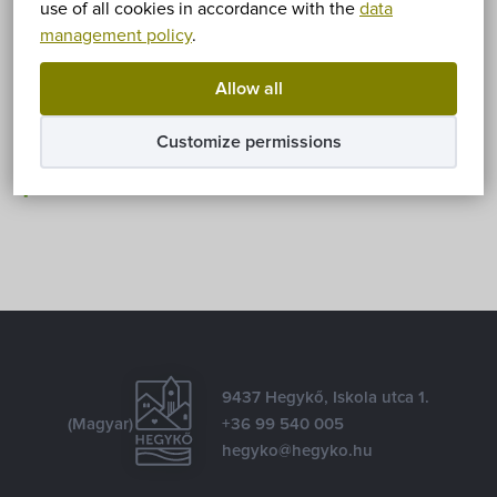
use of all cookies in accordance with the
data
Sorry, this entry is only available in
Magyar
.
management policy
.
Allow all
Share
Customize permissions
Facebook
E-mail
9437 Hegykő, Iskola utca 1.
(Magyar)
+36 99 540 005
hegyko@hegyko.hu