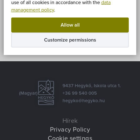
use of all cookies in accordance with the
data
management policy
.
Share
Allow all
Facebook
E-mail
Customize permissions
9437 Hegykő, Iskola utca 1.
(Magyar)
+36 99 540 005
hegyko@hegyko.hu
Hírek
Privacy Policy
Cookie settings