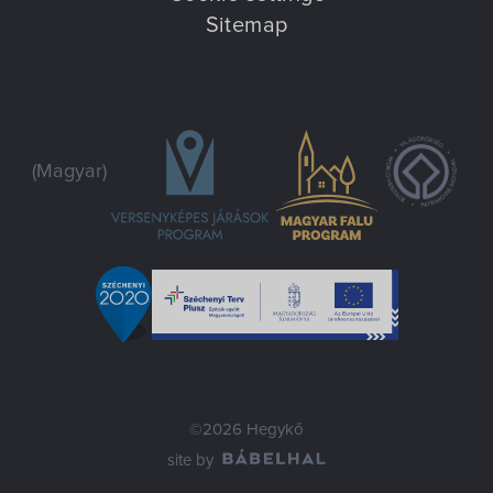
Sitemap
(Magyar)
©2026 Hegykő
site by