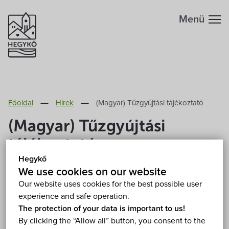
Menü
Főoldal
Hírek
(Magyar) Tűzgyújtási tájékoztató
(Magyar) Tűzgyújtási
tájékoztató
Hegykő
2026. April 9.
We use cookies on our website
Our website uses cookies for the best possible user
experience and safe operation.
Sorry, this entry is only available in
Magyar
.
The protection of your data is important to us!
By clicking the “Allow all” button, you consent to the