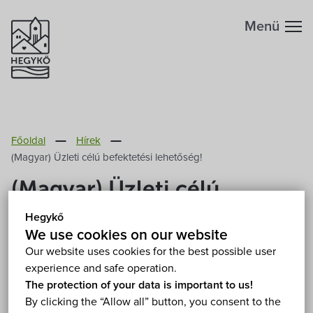
Menü
Főoldal
Hírek
(Magyar) Üzleti célú befektetési lehetőség!
(Magyar) Üzleti célú
befektetési lehetőség!
Hegykő
We use cookies on our website
2011. November 30.
Our website uses cookies for the best possible user
experience and safe operation.
The protection of your data is important to us!
Sorry, this entry is only available in
Magyar
.
By clicking the “Allow all” button, you consent to the