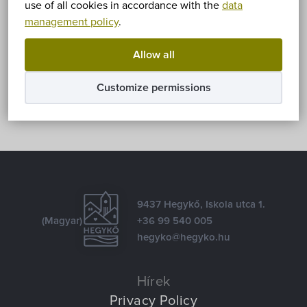
use of all cookies in accordance with the
data
management policy
.
Share
Allow all
Facebook
E-mail
Customize permissions
9437 Hegykő, Iskola utca 1.
(Magyar)
+36 99 540 005
hegyko@hegyko.hu
Hírek
Privacy Policy