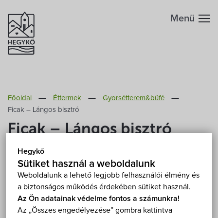
Menü
Hegykőről
Főoldal
Éttermek
Gyorsétterem&büfé
Megközelítés
Szabadidő
Ficak – Lángos bisztró
Ficak – Lángos bisztró
Fontos telefonszámok
Szállások
Hegykő
9437 Hegykő, Viola utca 2/b
Mutasd a térképen
Földrajzi adottság
Sütiket használ a weboldalunk
Éttermek
Weboldalunk a lehető legjobb felhasználói élmény és
a biztonságos működés érdekében sütiket használ.
Éghajlat
Programok
Az Ön adatainak védelme fontos a számunkra!
Az „Összes engedélyezése” gombra kattintva
Hegykő történelme