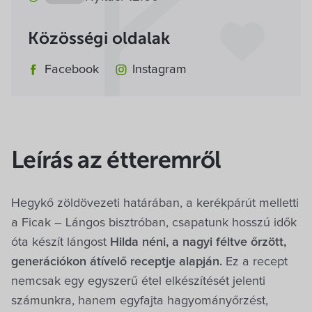
csütörtök (ma)
12:00-20:00
péntek
12:00-20:00
Közösségi oldalak
szombat
12:00-20:00
Facebook
Instagram
vasárnap
12:00-20:00
hétfő
zárva
kedd
zárva
szerda
12:00-20:00
Leírás az étteremről
Hegykő zöldövezeti határában, a kerékpárút melletti
a Ficak – Lángos bisztróban, csapatunk hosszú idők
óta készít lángost
Hilda néni, a nagyi féltve őrzött,
generációkon átívelő receptje alapján.
Ez a recept
nemcsak egy egyszerű étel elkészítését jelenti
számunkra, hanem egyfajta hagyományőrzést,