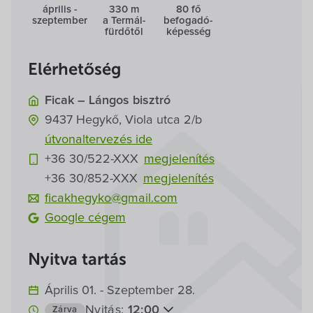
Villa Igku Kft.
április -
330 m
80 fő
szeptember
a Termál­
befogadó­
fürdőtől
képesség
Közérdekű adatok
Elérhetőség
Pályázatok
Ficak – Lángos bisztró
9437
Hegykő,
Viola utca 2/b
Dokumentumok
útvonaltervezés ide
+36 30/522-
XXX
megjelenítés
+36 30/852-
XXX
megjelenítés
ficakhegyko@gmail.com
Google cégem
Nyitva tartás
Április 01. - Szeptember 28.
Nyitás:
12:00
Zárva