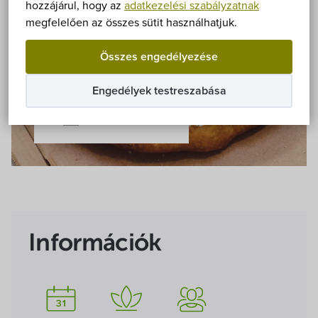
Önkormányzat
hozzájárul, hogy az
adatkezelési szabályzatnak
megfelelően az összes sütit használhatjuk.
Hírek
Összes engedélyezése
eÜgyintézés
Engedélyek testreszabása
Összes kép
Önkormányzati hivatal
Képviselő-testület
Választási információk
Információk
Közoktatási Intézmények
Egyesületek, alapítványok