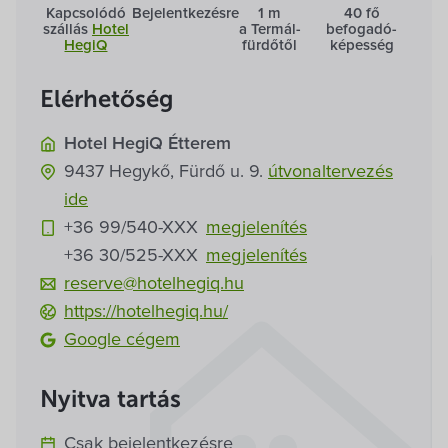
Villa Igku Kft.
Kapcsolódó
Bejelentkezésre
1 m
40 fő
szállás
Hotel
a Termál­
befogadó­
HegiQ
fürdőtől
képesség
Közérdekű adatok
Elérhetőség
Pályázatok
Hotel HegiQ Étterem
9437
Hegykő,
Fürdő u. 9.
útvonaltervezés
Dokumentumok
ide
+36 99/540-
XXX
megjelenítés
+36 30/525-
XXX
megjelenítés
reserve@hotelhegiq.hu
https://hotelhegiq.hu/
Google cégem
Nyitva tartás
Csak bejelentkezésre