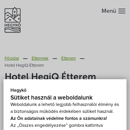
Menü
Hegykőről
Főoldal
Éttermek
Étterem
Megközelítés
Szabadidő
Hotel HegiQ Étterem
Hotel HegiQ Étterem
Fontos telefonszámok
Szállások
Hegykő
9437 Hegykő, Fürdő u. 9.
Mutasd a térképen
Földrajzi adottság
Sütiket használ a weboldalunk
Éttermek
Weboldalunk a lehető legjobb felhasználói élmény és
a biztonságos működés érdekében sütiket használ.
Éghajlat
Programok
Az Ön adatainak védelme fontos a számunkra!
Az „Összes engedélyezése” gombra kattintva
Hegykő történelme