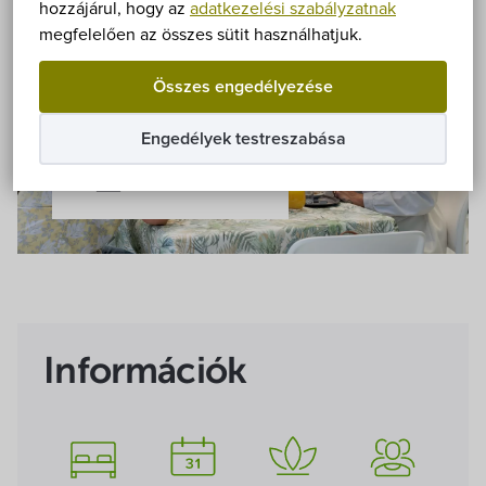
Önkormányzat
hozzájárul, hogy az
adatkezelési szabályzatnak
megfelelően az összes sütit használhatjuk.
Hírek
Összes engedélyezése
eÜgyintézés
Engedélyek testreszabása
Összes kép
Önkormányzati hivatal
Képviselő-testület
Választási információk
Információk
Közoktatási Intézmények
Egyesületek, alapítványok