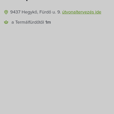
SZÉP Kártya: OTP
Sörfőzde
Készpénz: forint
9437 Hegykő, Fürdő u. 9.
útvonaltervezés ide
Emellett helyi sörfőzdék kézműves sörei és a
a Termál­fürdőtől
1m
település elismert pálinkafőzdéjének válogatott
párlatai is megtalálhatók kínálatunkban, így a
gasztronómiai élmény valóban helyi ízekre épül –
autentikus, mégis modern köntösben.
Rendezvények igényes
környezetben – akár 40 főig
Éttermünk ideális helyszín kisebb létszámú
rendezvények lebonyolítására is. Legyen szó családi
ünnepségről – születésnapról, évfordulóról –,
meghitt baráti összejövetelről vagy céges