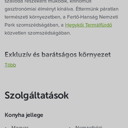
szálloda részeként működik, kifinomult
gasztronómiai élményt kínálva. Éttermünk páratlan
természeti környezetben, a Fertő-Hanság Nemzeti
Park szomszédságában, a
Hegykői Termálfürdő
közvetlen szomszédságában.
Exkluzív és barátságos környezet
Nálunk a természet közelsége, a nyugalom, a
figyelmes kiszolgálás és a kulináris élmények
egyesülnek egy olyan atmoszférában, amely
egyszerre exkluzív, barátságos és inspiráló. Célunk,
Szolgáltatások
hogy vendégeink számára maradandó élményt
nyújtsunk – akár egy különleges vacsora, akár egy
Konyha jellege
meghitt rendezvény keretében.
Magyar
Nemzetközi