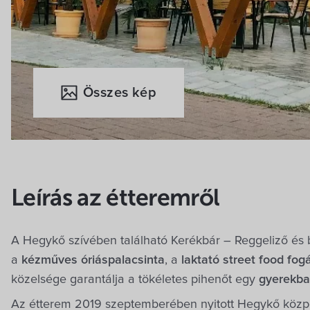
Összes kép
Leírás az étteremről
A Hegykő szívében található Kerékbár – Reggeliző és 
a
kézműves óriáspalacsinta
, a
laktató street food fog
közelsége garantálja a tökéletes pihenőt egy
gyerekba
Az étterem 2019 szeptemberében nyitott Hegykő közp