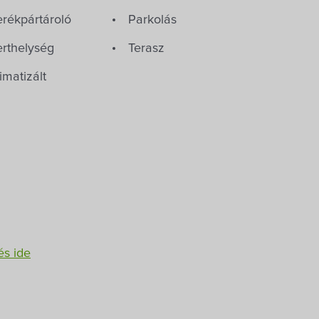
at kézműves limonádé választékkal,
erékpártároló
Parkolás
elyi borokkal, és kávékkal várjuk.
erthelység
Terasz
imatizált
értve a kis gyermekes családokat,
orosztályt is, bárki megtalálja a számára
észpénz: euró
SZÉP Kártya:
OTP
szpénz: forint
tó menti bicikliút, így az erre járó
és ide
eretnének megállni egy frissítőre. (Innen