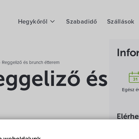
Hegykőről
Szabadidő
Szállások
Megközelítés
Info
Fontos telefonszámok
- Reggeliző és brunch étterem
Földrajzi adottság
eggeliző és b
Éghajlat
Egész é
Hegykő történelme
Elérh
Kerék