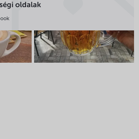
égi oldalak
rtök
08:00-19:00
book