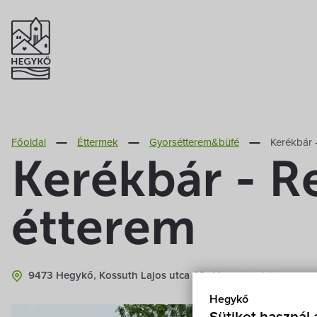
Főoldal
Éttermek
Gyorsétterem&büfé
Kerékbár 
Kerékbár - R
étterem
9473 Hegykő, Kossuth Lajos utca 62.
Mutasd a térképen
Hegykő