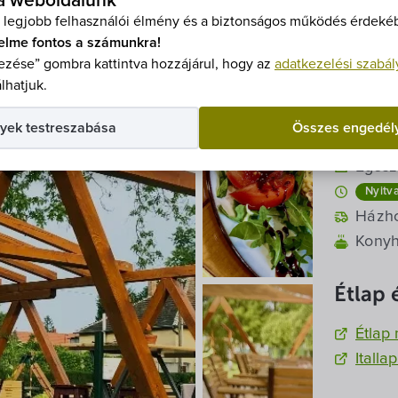
 a weboldalunk
9473
 legjobb felhasználói élmény és a biztonságos működés érdekéb
+36 9
elme fontos a számunkra!
kerek
zése” gombra kattintva hozzájárul, hogy az
adatkezelési szabál
Goog
lhatjuk.
Nyitva
yek testreszabása
Összes engedél
Egész
Nyitv
pénte
Házho
szom
pénte
Konyh
vasár
szom
pénte
hétfő
vasár
szom
Étlap é
kedd
hétfő
vasár
Étlap
szerd
kedd
hétfő
Italla
csütö
szerd
kedd
csütö
szerd