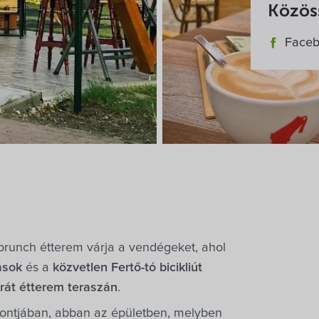
Közöss
csütö
Face
brunch étterem várja a vendégeket, ahol
ások
és a
közvetlen Fertő-tó bicikliút
rát étterem teraszán
.
ontjában, abban az épületben, melyben