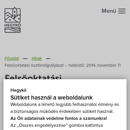
Menü
Hegykőről
Főoldal
Hírek
Megközelítés
Szabadidő
Felsőoktatási ösztöndíjpályázat – határidő: 2014. november 7!
Felsőoktatási
Fontos telefonszámok
Szállások
ösztöndíjpályázat –
Hegykő
Földrajzi adottság
Sütiket használ a weboldalunk
határidő: 2014. november
Éttermek
Weboldalunk a lehető legjobb felhasználói élmény és
7!
a biztonságos működés érdekében sütiket használ.
Éghajlat
Programok
Az Ön adatainak védelme fontos a számunkra!
2014. Október 30.
Az „Összes engedélyezése” gombra kattintva
Hegykő történelme