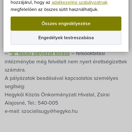
Önkormányzat
hozzájárul, hogy az
adatkezelési szabályzatnak
megfelelően az összes sütit használhatjuk.
Már benyújthatók a Bursa Hungarica Felsőoktatási
Hírek
Önkormányzati Ösztöndíj iránti pályázatok. A
Összes engedélyezése
pályázati kiírások az alábbiakban letölthetők:
eÜgyintézés
–
“A” típusú pályázat kiírása
– felsőoktatási
Engedélyek testreszabása
intézmények nappali tagozatos hallgatói számára;
Önkormányzati hivatal
–
“B” típusú pályázat kiírása
– felsőoktatási
intézménybe még felvételt nem nyert érettségizettek
Képviselő-testület
számára.
A pályázatok beadásával kapcsolatos személyes
Választási információk
segítség:
Hegykői Közös Önkormányzati Hivatal, Zsirai
Közoktatási Intézmények
Alajosné, Tel.: 540-005
e-mail: szocialisugy@hegyko.hu
Egyesületek, alapítványok