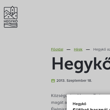
Főoldal
Hírek
Hegykő a
Hegykő
2013. Szeptember 18.
Községünk a Magyar Turizmus Z
magát a 2013. szeptember 18
Hegykő
Élelmiszeripari Kiállításon és