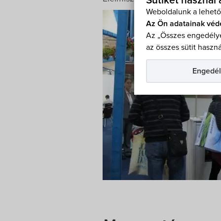
Sütiket használ
Weboldalunk a lehető
Az Ön adatainak véd
Az „Összes engedélye
az összes sütit haszná
Engedél