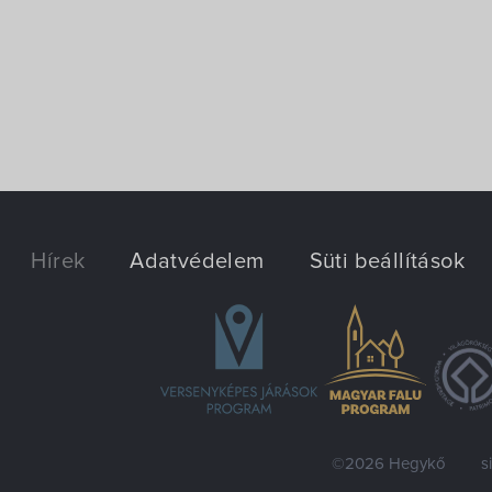
Hírek
Adatvédelem
Süti beállítások
©2026 Hegykő
s