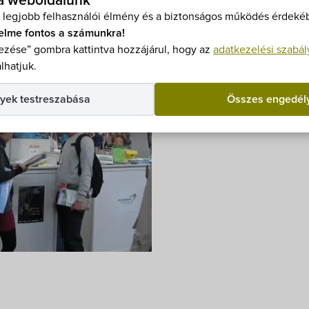
 a weboldalunk
 legjobb felhasználói élmény és a biztonságos működés érdekéb
elme fontos a számunkra!
zése” gombra kattintva hozzájárul, hogy az
adatkezelési szabál
lhatjuk.
yek testreszabása
Összes engedél