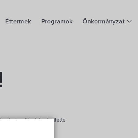
Éttermek
Programok
Önkormányzat
Hírek
eÜgyintézés
Önkormányzati hivatal
!
Képviselő-testület
Választási információk
Közoktatási Intézmények
nak standján képviseltette
Egyesületek, alapítványok
 Mezőgazdasági és