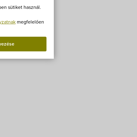
Villa Igku Kft.
en sütiket használ.
Közérdekű adatok
yzatnak
megfelelően
Pályázatok
yezése
Dokumentumok