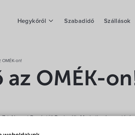
Hegykőről
Szabadidő
Szállások
Megközelítés
Fontos telefonszámok
z OMÉK-on!
Földrajzi adottság
 az OMÉK-on
Éghajlat
Hegykő történelme
rt. Nyugat-Dunántúli Regionális Marketing Igazgatóságá
. és 22. között a HUNGEXPO területén megrendezett 76.
 Vásáron (OMÉK).