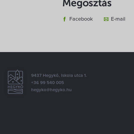
Megosztás
Facebook
E-mail
9437 Hegykő, Iskola utca 1.
+36 99 540 005
hegyko@hegyko.hu