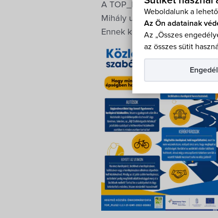
Sütiket használ
A TOP_PLUSZ-1.2.1-21-GM1-20
Weboldalunk a lehető
Mihály utcai parkoló. Önkormá
Az Ön adatainak véd
Ennek keretében készült ez a 
Az „Összes engedélye
az összes sütit haszná
Engedél