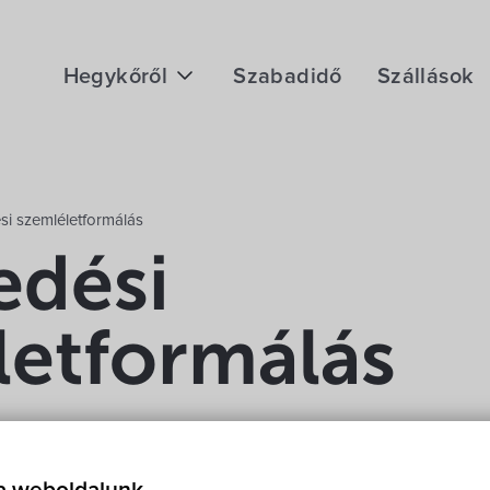
Hegykőről
Szabadidő
Szállások
Megközelítés
Fontos telefonszámok
si szemléletformálás
Földrajzi adottság
edési
Éghajlat
letformálás
Hegykő történelme