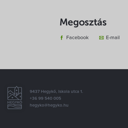
Megosztás
Facebook
E-mail
9437 Hegykő, Iskola utca 1.
+36 99 540 005
hegyko@hegyko.hu