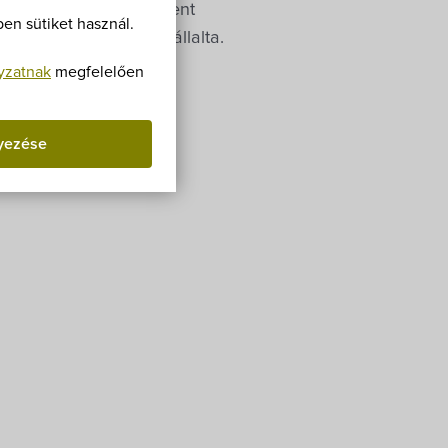
Villa Igku Kft.
az elmúlt évben a Szent
en sütiket használ.
 megvalósítását is vállalta.
Közérdekű adatok
yzatnak
megfelelően
Pályázatok
yezése
Dokumentumok