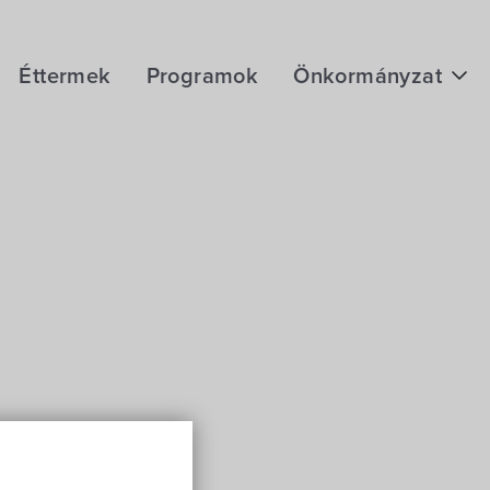
Éttermek
Programok
Önkormányzat
Hírek
eÜgyintézés
Önkormányzati hivatal
Képviselő-testület
Választási információk
Közoktatási Intézmények
Egyesületek, alapítványok