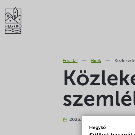
Főoldal
Hírek
Közlekedé
Közlek
szemlé
2025. Február 26.
Hegykő