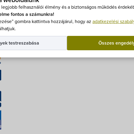
 a weboldalunk
22-00082 azonosító számú projekt keretében épült meg 
 legjobb felhasználói élmény és a biztonságos működés érdekéb
nyzatunk ehhez kapcsolódóan szemléletformálási program
elme fontos a számunkra!
tájékoztató a biztonságos közlekedés érdekében.
zése” gombra kattintva hozzájárul, hogy az
adatkezelési szabál
lhatjuk.
yek testreszabása
Összes engedél