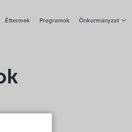
Éttermek
Programok
Önkormányzat
Hírek
eÜgyintézés
Önkormányzati hivatal
ok
Képviselő-testület
Választási információk
Közoktatási Intézmények
Egyesületek, alapítványok