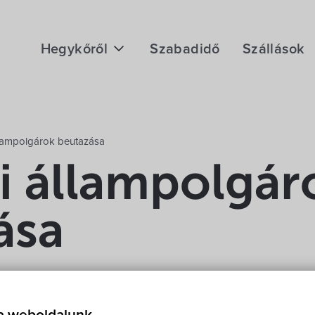
Hegykőről
Szabadidő
Szállások
Megközelítés
Fontos telefonszámok
llampolgárok beutazása
Földrajzi adottság
i állampolgár
Éghajlat
ása
Hegykő történelme