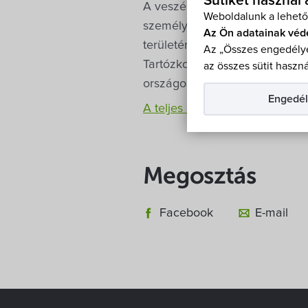
Sütiket használ
A veszélyhelyzettel kapcsolato
Weboldalunk a lehető
személyforgalomban a magyar
Az Ön adatainak véd
területére, akik hazánkban áll
Az „Összes engedélye
Tartózkodási kártyával nem re
az összes sütit haszná
országos rendőrfőkapitány-hel
Engedél
A teljes rendelet megtekinthet
Megosztás
Facebook
E-mail