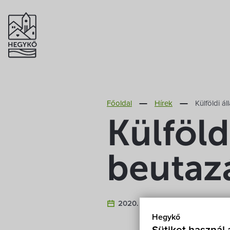
Főoldal
Hírek
Külföldi á
Külföld
beutaz
2020. Április 2.
Hegykő