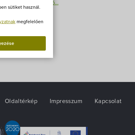
Villa Igku Kft.
A névsor megtekinthető…
en sütiket használ.
Közérdekű adatok
yzatnak
megfelelően
Pályázatok
yezése
Dokumentumok
Oldaltérkép
Impresszum
Kapcsolat