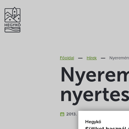
Főoldal
Hírek
Nyeremény
Nyerem
nyertes
2013. Március 10.
Hegykő