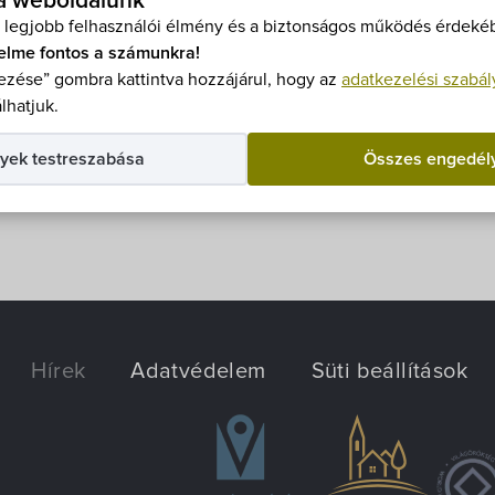
 a weboldalunk
ás alkalmából meghirdetett nyereményjátékunk nyerteseit.
 legjobb felhasználói élmény és a biztonságos működés érdekéb
elme fontos a számunkra!
zése” gombra kattintva hozzájárul, hogy az
adatkezelési szabál
lhatjuk.
yek testreszabása
Összes engedél
Hírek
Adatvédelem
Süti beállítások