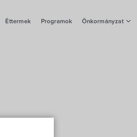
Éttermek
Programok
Önkormányzat
Hírek
eÜgyintézés
Önkormányzati hivatal
Képviselő-testület
Választási információk
Közoktatási Intézmények
Egyesületek, alapítványok