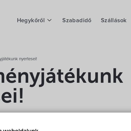
Hegykőről
Szabadidő
Szállások
Megközelítés
Fontos telefonszámok
játékunk nyertesei!
Földrajzi adottság
ényjátékunk
Éghajlat
ei!
Hegykő történelme