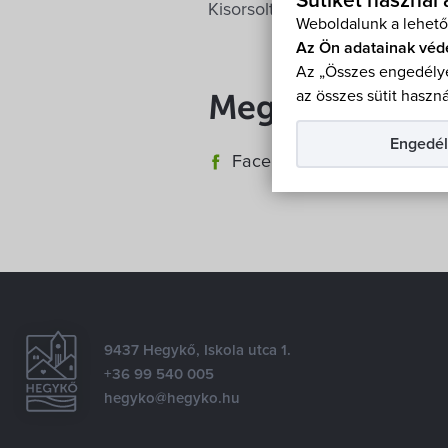
Sütiket használ
Kisorsoltuk az Utazás Kiállít
Weboldalunk a lehető
Az Ön adatainak véd
Az „Összes engedélye
az összes sütit haszná
Megosztás
Engedél
Facebook
E-mail
9437 Hegykő, Iskola utca 1.
+36 99 540 005
hegyko@hegyko.hu