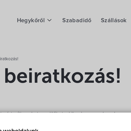
Hegykőről
Szabadidő
Szállások
Megközelítés
Fontos telefonszámok
iratkozás!
Földrajzi adottság
 beiratkozás!
Éghajlat
Hegykő történelme
értesíti azokat a szülőket, akiknek gyermeke a harmadi
i év során betölti (az utóbbiak előjegyzésbe kerülnek), 
2017. nevelési évre az óvodai beiratkozás időpontja