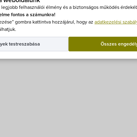
 a weboldalunk
 legjobb felhasználói élmény és a biztonságos működés érdekéb
00-16.00 óra,
elme fontos a számunkra!
0.00-16.00 óra,
zése” gombra kattintva hozzájárul, hogy az
adatkezelési szabál
0-12.00 óra.
lhatjuk.
yek testreszabása
Összes engedél
Kossuth u. 89.;
moki Óvoda-bölcsőde Tagintézménye Fertőhomok, Akác u