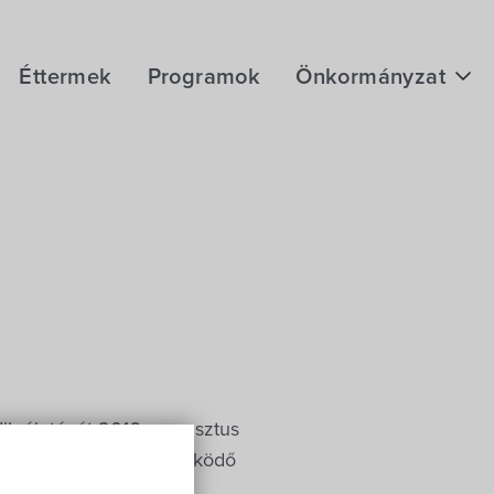
Éttermek
Programok
Önkormányzat
Hírek
eÜgyintézés
Önkormányzati hivatal
Képviselő-testület
Választási információk
Közoktatási Intézmények
k életévét 2016. augusztus
Egyesületek, alapítványok
hogy a fenntartásában működő