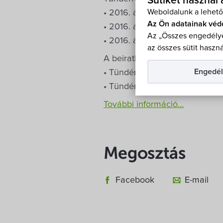
Sütiket használ
Weboldalunk a lehető
• 2016. április 20. (szerda) 10.
Az Ön adatainak véd
• 2016. április 21. (csütörtök) 1
Az „Összes engedélye
• 2016. április 22. (péntek) 8.0
az összes sütit haszná
A beiratkozás helye:
Engedél
• Tündérrózsa Óvoda Hegykő, 
• Tündérrózsa Óvoda Fertőho
További információ…
Megosztás
Facebook
E-mail