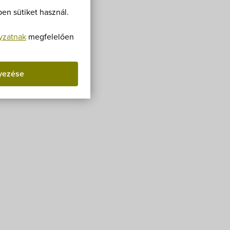
Villa Igku Kft.
en sütiket használ.
Közérdekű adatok
yzatnak
megfelelően
Pályázatok
yezése
Dokumentumok
. 72.