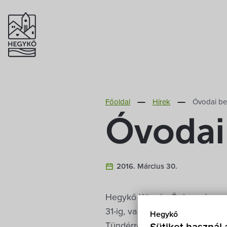
Főoldal
Hírek
Óvodai be
Óvodai
2016. Március 30.
Hegykő Község Önkormányzata 
31-ig, vagy a 2016/17. nevelés
Hegykő
Tündérrózsa Óvodában a 2016/