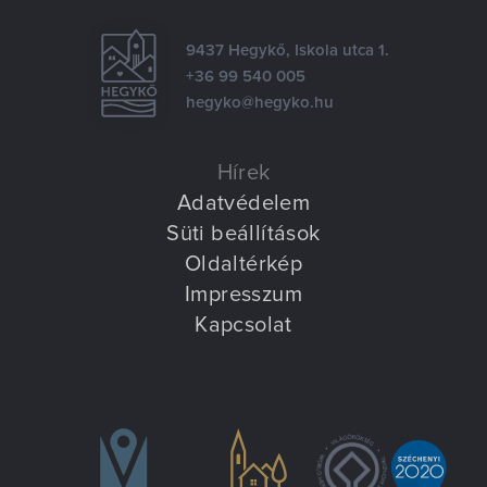
Villa Igku Kft.
9437 Hegykő, Iskola utca 1.
Közérdekű adatok
+36 99 540 005
hegyko@hegyko.hu
Pályázatok
Hírek
Dokumentumok
Adatvédelem
Süti beállítások
Oldaltérkép
Impresszum
Kapcsolat