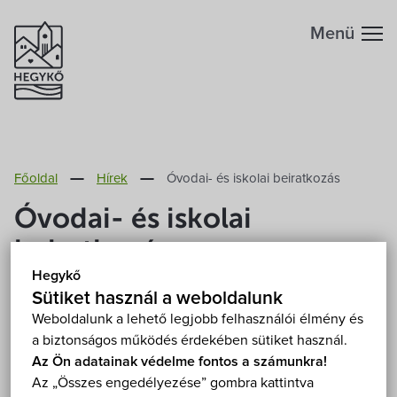
Menü
Hegykőről
Főoldal
Hírek
Óvodai- és iskolai beiratkozás
Megközelítés
Szabadidő
Óvodai- és iskolai
Fontos telefonszámok
beiratkozás
Szállások
Hegykő
Földrajzi adottság
2023. Március 28.
Sütiket használ a weboldalunk
Éttermek
Weboldalunk a lehető legjobb felhasználói élmény és
a biztonságos működés érdekében sütiket használ.
Éghajlat
A Hegykői Tündérrózsa Óvoda 2023. április 25-27.
Programok
Az Ön adatainak védelme fontos a számunkra!
között, a hegykői Fertő-táj Általános Iskola 2023.
Az „Összes engedélyezése” gombra kattintva
Hegykő történelme