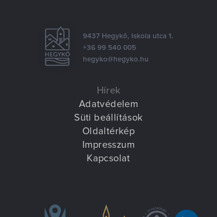
Villa Igku Kft.
Közérdekű adatok
9437 Hegykő, Iskola utca 1.
+36 99 540 005
Pályázatok
hegyko@hegyko.hu
Dokumentumok
Hírek
Adatvédelem
Süti beállítások
Oldaltérkép
Impresszum
Kapcsolat