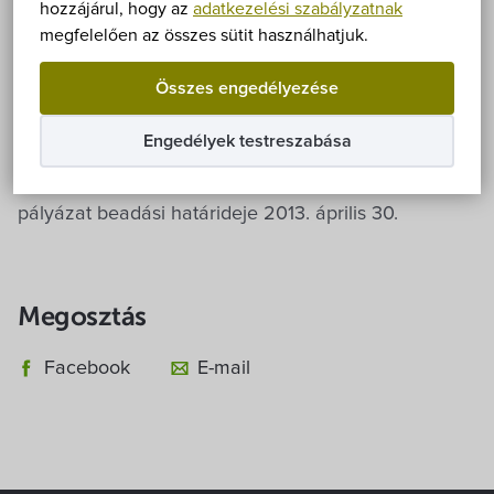
Önkormányzat
hozzájárul, hogy az
adatkezelési szabályzatnak
településen működő civil szervezeteket
megfelelően az összes sütit használhatjuk.
(egyesületeket, alapítványokat, jogi szervezettel nem
Hírek
Összes engedélyezése
rendelkező csoportokat). A pályázati feltételeket a
3/2013. (IV. 6.) önkormányzati rendelet tartalmazza.
eÜgyintézés
Engedélyek testreszabása
A rendelet, a pályázati adatlap és a benyújtáshoz
szükséges egyéb dokumentumok
letölthetők
. A
Önkormányzati hivatal
pályázat beadási határideje 2013. április 30.
Képviselő-testület
Választási információk
Megosztás
Facebook
E-mail
Közoktatási Intézmények
Egyesületek, alapítványok