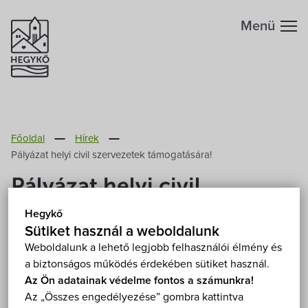
Menü
Hegykőről
Főoldal
Hírek
Megközelítés
Szabadidő
Pályázat helyi civil szervezetek támogatására!
Pályázat helyi civil
Fontos telefonszámok
Szállások
szervezetek támogatására!
Hegykő
Földrajzi adottság
Sütiket használ a weboldalunk
Éttermek
2013. Március 30.
Weboldalunk a lehető legjobb felhasználói élmény és
a biztonságos működés érdekében sütiket használ.
Éghajlat
Programok
Az Ön adatainak védelme fontos a számunkra!
Önkormányzatunk képviselő-testülete az idei évtől
Az „Összes engedélyezése” gombra kattintva
Hegykő történelme
módosuló pályázati eljárási rendben támogatja a