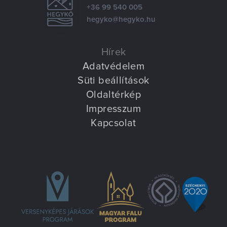
Villa Igku Kft.
+36 99 540 005
hegyko@hegyko.hu
Közérdekű adatok
Hírek
Pályázatok
Adatvédelem
Süti beállítások
Dokumentumok
Oldaltérkép
Impresszum
Kapcsolat