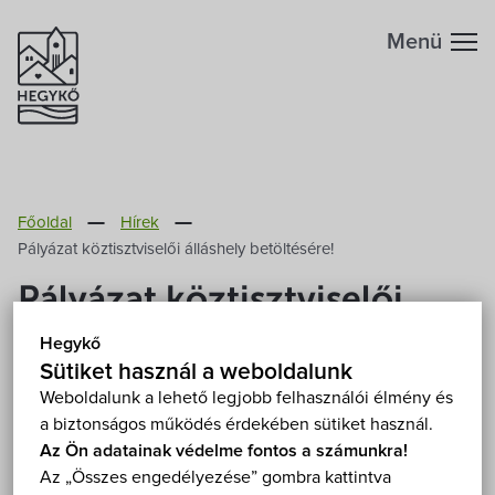
Menü
Hegykőről
Főoldal
Hírek
Megközelítés
Szabadidő
Pályázat köztisztviselői álláshely betöltésére!
Pályázat köztisztviselői
Fontos telefonszámok
Szállások
álláshely betöltésére!
Hegykő
Földrajzi adottság
Sütiket használ a weboldalunk
Éttermek
2013. Július 30.
Weboldalunk a lehető legjobb felhasználói élmény és
a biztonságos működés érdekében sütiket használ.
Éghajlat
Programok
Az Ön adatainak védelme fontos a számunkra!
A Hegykői Közös Önkormányzati hivatal pályázatot
Az „Összes engedélyezése” gombra kattintva
Hegykő történelme
hirdet titkársági ügyintéző, képviselő-testületi