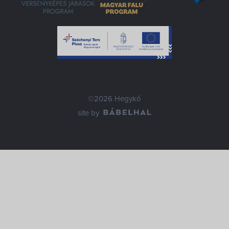
©2026 Hegykő
site by