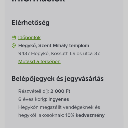
Villa Igku Kft.
Közérdekű adatok
Elérhetőség
Pályázatok
Időpontok
Hegykő, Szent Mihály-templom
Dokumentumok
9437 Hegykő, Kossuth Lajos utca 37.
Mutasd a térképen
Belépőjegyek és jegyvásárlás
Részvételi díj:
2 000 Ft
6 éves korig:
ingyenes
Hegykőn megszállt vendégeknek és
hegykői lakosoknak:
10% kedvezmény