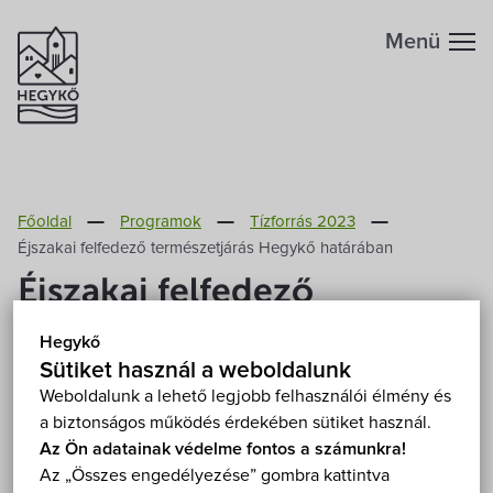
Menü
Hegykőről
Főoldal
Programok
Tízforrás 2023
Megközelítés
Szabadidő
Éjszakai felfedező természetjárás Hegykő határában
Éjszakai felfedező
Fontos telefonszámok
Szállások
természetjárás Hegykő
Hegykő
határában
Földrajzi adottság
Sütiket használ a weboldalunk
Éttermek
Weboldalunk a lehető legjobb felhasználói élmény és
a biztonságos működés érdekében sütiket használ.
Éghajlat
Időpontok
Programok
Az Ön adatainak védelme fontos a számunkra!
Hegykő, Szent Mihály-templom 9437 Hegykő,
Az „Összes engedélyezése” gombra kattintva
Kossuth Lajos utca 37.
Mutasd a térképen
Hegykő történelme