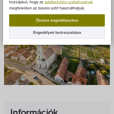
Önkormányzat
hozzájárul, hogy az
adatkezelési szabályzatnak
Fizetős
Szabadtéri
Túra
megfelelően az összes sütit használhatjuk.
Hírek
Összes engedélyezése
eÜgyintézés
Engedélyek testreszabása
Önkormányzati hivatal
Képviselő-testület
Választási információk
Közoktatási Intézmények
Egyesületek, alapítványok
Információk