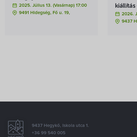
2025. Július 13. (vasárnap) 17:00
kiállítá
9491 Hidegség, Fő u. 19,
2026. J
9437 H
9437 Hegykő, Iskola utca 1.
+36 99 540 005