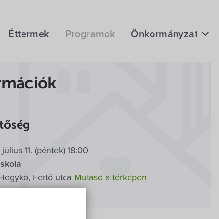
Éttermek
Programok
Önkormányzat
Hírek
rmációk
eÜgyintézés
ításának megnyitója
Önkormányzati hivatal
nc
etőség
Képviselő-testület
ván
július 11. (péntek) 18:00
Választási információk
iskola
Közoktatási Intézmények
Hegykő, Fertő utca
Mutasd a térképen
nak
Egyesületek, alapítványok