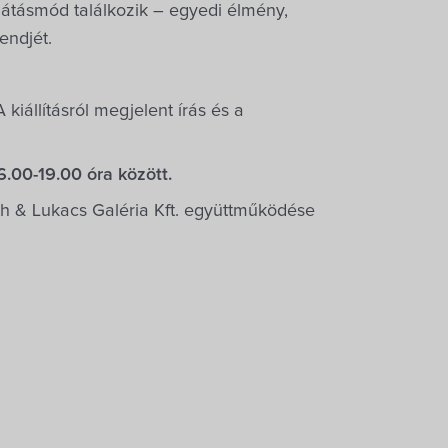
látásmód találkozik – egyedi élmény,
endjét.
 kiállításról megjelent írás és a
16.00-19.00 óra között.
h & Lukacs Galéria Kft. együttműködése