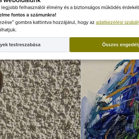
 a weboldalunk
 legjobb felhasználói élmény és a biztonságos működés érdekéb
elme fontos a számunkra!
zése” gombra kattintva hozzájárul, hogy az
adatkezelési szabál
kő, Fertő utca
Mutasd a térképen
Ingyenes
Fedett helye
lhatjuk.
yek testreszabása
Összes engedél