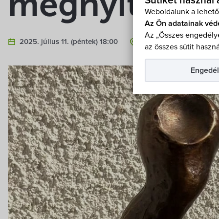
megnyitója
Sütiket használ
Weboldalunk a lehető
Az Ön adatainak véd
Az „Összes engedélye
2025. július 11. (péntek) 18:00
Öreg iskola 9437 Hegy
az összes sütit haszná
Engedél