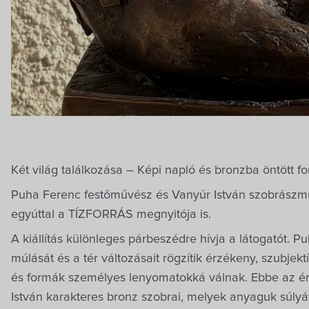
Két világ találkozása – Képi napló és bronzba öntött f
Puha Ferenc festőművész és Vanyúr István szobrászmű
egyúttal a TÍZFORRÁS megnyitója is.
A kiállítás különleges párbeszédre hívja a látogatót. P
múlását és a tér változásait rögzítik érzékeny, szubjek
és formák személyes lenyomatokká válnak. Ebbe az ér
István karakteres bronz szobrai, melyek anyaguk súlyáv