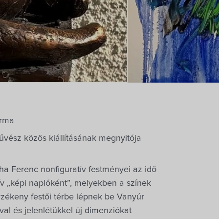
orma
vész közös kiállításának megnyitója
uha Ferenc nonfiguratív festményei az idő
tív „képi naplóként”, melyekben a színek
zékeny festői térbe lépnek be Vanyúr
al és jelenlétükkel új dimenziókat