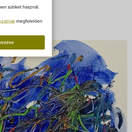
Villa Igku Kft.
en sütiket használ.
Közérdekű adatok
yzatnak
megfelelően
n
Kiállítás
Pályázatok
yezése
Dokumentumok