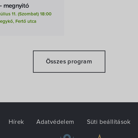
s - megnyitó
úlius 11. (szombat) 18:00
egykő, Fertő utca
Összes program
Hírek
Adatvédelem
Süti beállítások