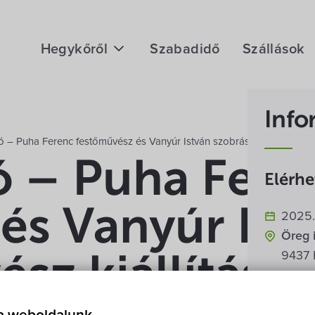
Hegykőről
Szabadidő
Szállások
Megközelítés
Info
Fontos telefonszámok
itó – Puha Ferenc festőművész és Vanyúr István szobrászművész kiáll
Földrajzi adottság
tó – Puha Fere
Elérh
Éghajlat
és Vanyúr Ist
2025. 
Hegykő történelme
Öreg 
9437 
sz kiállításá