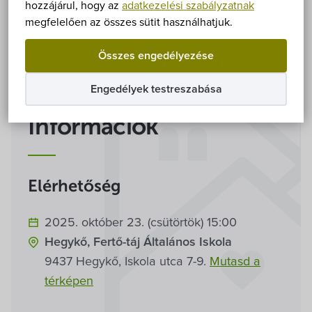
Önkormányzat
hozzájárul, hogy az
adatkezelési szabályzatnak
Ingyenes
megfelelően az összes sütit használhatjuk.
Hírek
Összes engedélyezése
eÜgyintézés
Engedélyek testreszabása
Önkormányzati hivatal
Információk
Képviselő-testület
Elérhetőség
Választási információk
2025. október 23. (csütörtök) 15:00
Közoktatási Intézmények
Hegykő, Fertő-táj Általános Iskola
9437 Hegykő, Iskola utca 7-9.
Mutasd a
Egyesületek, alapítványok
térképen