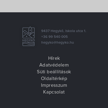
9437 Hegykő, Iskola utca 1.
+36 99 540 005
hegyko@hegyko.hu
Hírek
Adatvédelem
Süti beállítások
Oldaltérkép
Impresszum
Kapcsolat