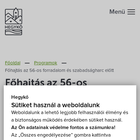
Menü
Hegykőről
Főoldal
Programok
Megközelítés
Szabadidő
Főhajtás az 56-os forradalom és szabadságharc előtt
Főhajtás az 56-os
Fontos telefonszámok
Szállások
forradalom és
Hegykő
szabadságharc előtt
Földrajzi adottság
Sütiket használ a weboldalunk
Éttermek
Weboldalunk a lehető legjobb felhasználói élmény és
a biztonságos működés érdekében sütiket használ.
2025. október 23. (csütörtök) 15:00
Éghajlat
Programok
Az Ön adatainak védelme fontos a számunkra!
Hegykő, Fertő-táj Általános Iskola 9437 Hegykő,
Az „Összes engedélyezése” gombra kattintva
Iskola utca 7-9.
Mutasd a térképen
Hegykő történelme