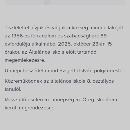
Villa Igku Kft.
Közérdekű adatok
Tisztelettel hívjuk és várjuk a község minden lakóját
Pályázatok
az 1956-os forradalom és szabadságharc 69.
évfordulója alkalmából 2025. október 23-án 15
Dokumentumok
órakor, az Általános Iskola előtt tartandó
megemlékezésre.
Ünnepi beszédet mond Szigethi István polgármester
Közreműködnek az általános iskola 8. osztályos
tanulói.
Rossz idő esetén az ünnepség az Öreg Iskolában
kerül megrendezésre.