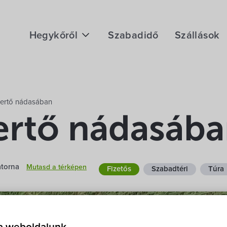
Hegykőről
Szabadidő
Szállások
Megközelítés
Fontos telefonszámok
Fertő nádasában
Földrajzi adottság
ertő nádasáb
Éghajlat
Hegykő történelme
satorna
Mutasd a térképen
Fizetős
Szabadtéri
Túra