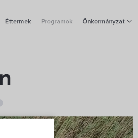
Éttermek
Programok
Önkormányzat
Hírek
eÜgyintézés
Önkormányzati hivatal
an
Képviselő-testület
Választási információk
Közoktatási Intézmények
Egyesületek, alapítványok