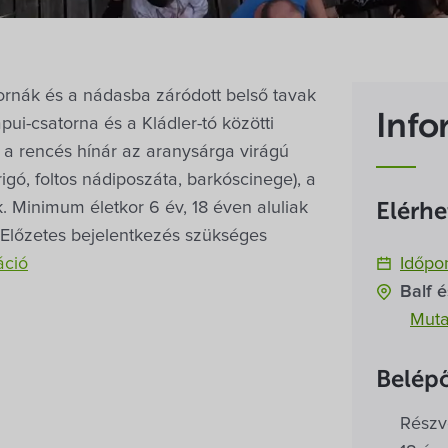
tornák és a nádasba záródott belső tavak
Info
ui-csatorna és a Kládler-tó közötti
 a rencés hínár az aranysárga virágú
gó, foltos nádiposzáta, barkóscinege), a
. Minimum életkor 6 év, 18 éven aluliak
Elérh
. Előzetes bejelentkezés szükséges
áció
Időpo
Balf 
Muta
Belépő
Részvé