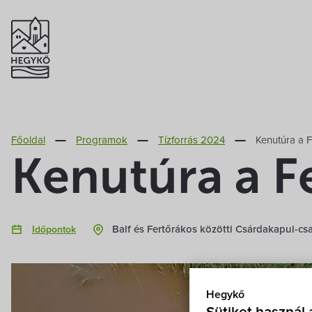
Főoldal
Programok
Tízforrás 2024
Kenutúra a 
Kenutúra a F
Balf és Fertőrákos közötti Csárdakapui-c
Időpontok
Hegykő