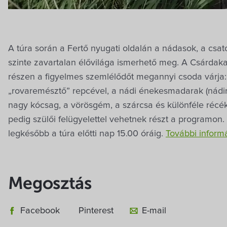
A túra során a Fertő nyugati oldalán a nádasok, a csa
szinte zavartalan élővilága ismerhető meg. A Csárdakap
részen a figyelmes szemlélődőt megannyi csoda várja:
„rovaremésztő” repcével, a nádi énekesmadarak (nádiri
nagy kócsag, a vörösgém, a szárcsa és különféle récék
pedig szülői felügyelettel vehetnek részt a programon
legkésőbb a túra előtti nap 15.00 óráig.
További inform
Megosztás
Facebook
Pinterest
E-mail