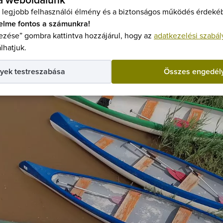
 a weboldalunk
 legjobb felhasználói élmény és a biztonságos működés érdekéb
elme fontos a számunkra!
zése” gombra kattintva hozzájárul, hogy az
adatkezelési szabál
lhatjuk.
yek testreszabása
Összes engedél