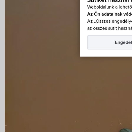
Sütiket használ
Weboldalunk a lehető
Az Ön adatainak véd
Az „Összes engedélye
az összes sütit haszná
Engedél