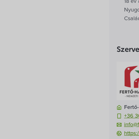
18 év 
Nyugd
Család
Szerv
Fertő
+36 3
info@
https: