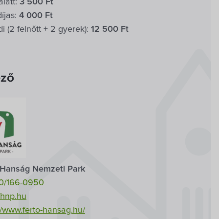
alatt:
3 500 Ft
íjas:
4 000 Ft
i (2 felnőtt + 2 gyerek):
12 500 Ft
ező
-Hanság Nemzeti Park
0/166-0950
fhnp.hu
//www.ferto-hansag.hu/