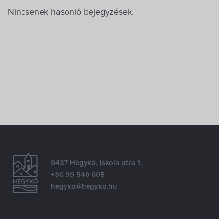
Nincsenek hasonló bejegyzések.
9437 Hegykő, Iskola utca 1.
+36 99 540 005
hegyko@hegyko.hu