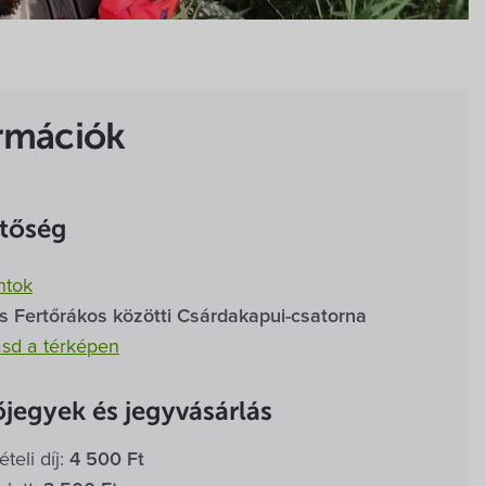
rmációk
etőség
ntok
és Fertőrákos közötti Csárdakapui-csatorna
sd a térképen
jegyek és jegyvásárlás
teli díj:
4 500 Ft