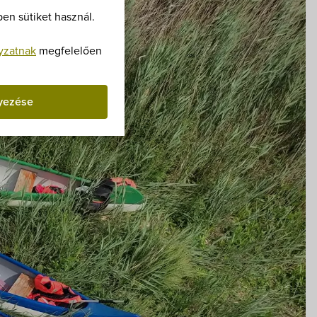
Villa Igku Kft.
en sütiket használ.
Közérdekű adatok
yzatnak
megfelelően
Pályázatok
yezése
Dokumentumok