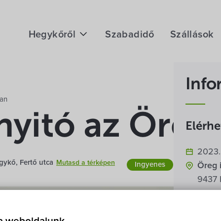
Hegykőről
Szabadidő
Szállások
Megközelítés
Info
Fontos telefonszámok
ban
Földrajzi adottság
nyitó az Öreg
Elérh
Éghajlat
2023.
Hegykő történelme
ykő, Fertő utca
Mutasd a térképen
Ingyenes
Öreg 
9437 