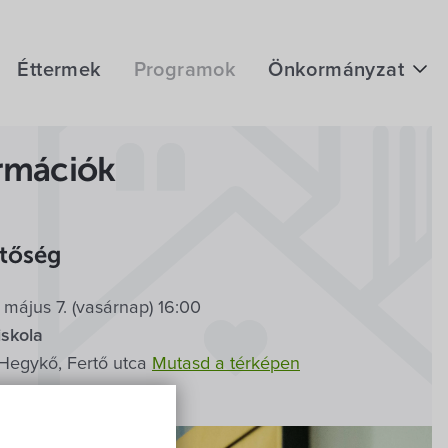
Éttermek
Programok
Önkormányzat
Hírek
rmációk
eÜgyintézés
Önkormányzati hivatal
 Iskolában
etőség
Képviselő-testület
 május 7. (vasárnap) 16:00
Választási információk
iskola
Közoktatási Intézmények
Hegykő, Fertő utca
Mutasd a térképen
Egyesületek, alapítványok