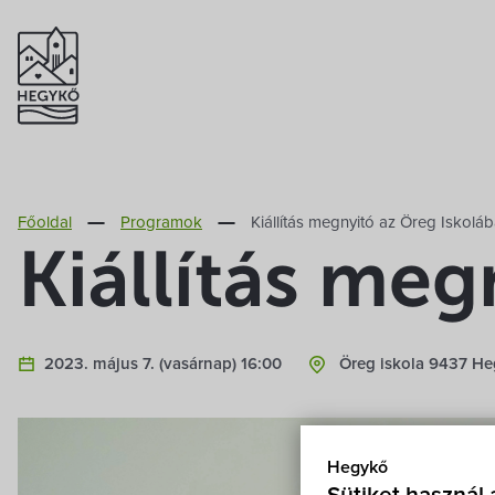
Főoldal
Programok
Kiállítás megnyitó az Öreg Iskolá
Kiállítás meg
2023. május 7. (vasárnap) 16:00
Öreg iskola 9437 Heg
Hegykő