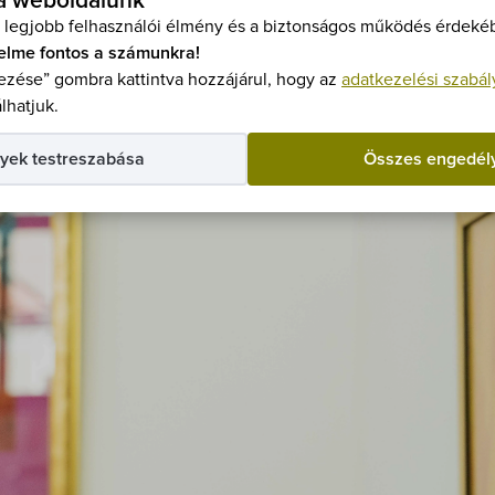
 a weboldalunk
 legjobb felhasználói élmény és a biztonságos működés érdekéb
elme fontos a számunkra!
zése” gombra kattintva hozzájárul, hogy az
adatkezelési szabál
lhatjuk.
yek testreszabása
Összes engedél