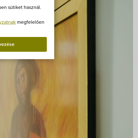
Villa Igku Kft.
en sütiket használ.
Közérdekű adatok
yzatnak
megfelelően
Pályázatok
yezése
Dokumentumok