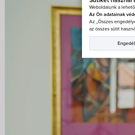
Sütiket használ
Weboldalunk a lehető
Az Ön adatainak véd
Az „Összes engedélye
az összes sütit haszná
Engedél