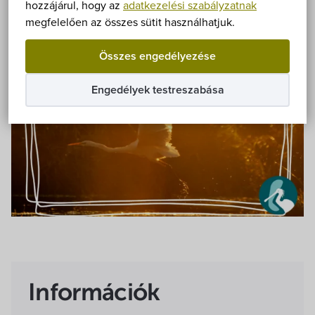
Önkormányzat
hozzájárul, hogy az
adatkezelési szabályzatnak
Fizetős
Túra
megfelelően az összes sütit használhatjuk.
Hírek
Összes engedélyezése
eÜgyintézés
Engedélyek testreszabása
Önkormányzati hivatal
Képviselő-testület
Választási információk
Közoktatási Intézmények
Egyesületek, alapítványok
Információk