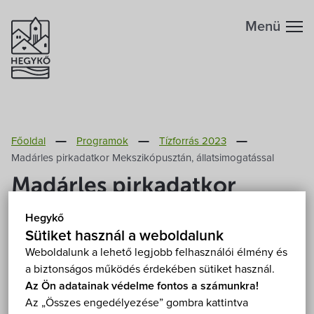
Menü
Hegykőről
Főoldal
Programok
Tízforrás 2023
Megközelítés
Szabadidő
Madárles pirkadatkor Mekszikópusztán, állatsimogatással
Madárles pirkadatkor
Fontos telefonszámok
Szállások
Mekszikópusztán,
Hegykő
állatsimogatással
Földrajzi adottság
Sütiket használ a weboldalunk
Éttermek
Weboldalunk a lehető legjobb felhasználói élmény és
a biztonságos működés érdekében sütiket használ.
Éghajlat
Időpontok
Programok
Az Ön adatainak védelme fontos a számunkra!
Sarród, Kócsagvár (Fertő-Hanság Nemzeti Park
Az „Összes engedélyezése” gombra kattintva
Igazgatóság) 9435 Sarród, Kócsagvár
Mutasd a térképen
Hegykő történelme