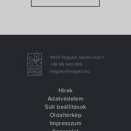
9437 Hegykő, Iskola utca 1.
+36 99 540 005
hegyko@hegyko.hu
Hírek
Adatvédelem
Süti beállítások
Oldaltérkép
Impresszum