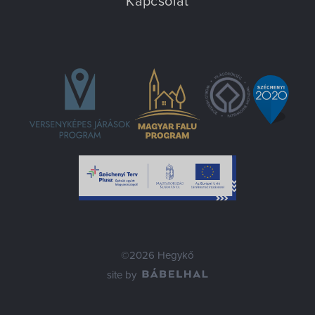
Kapcsolat
©2026 Hegykő
site by