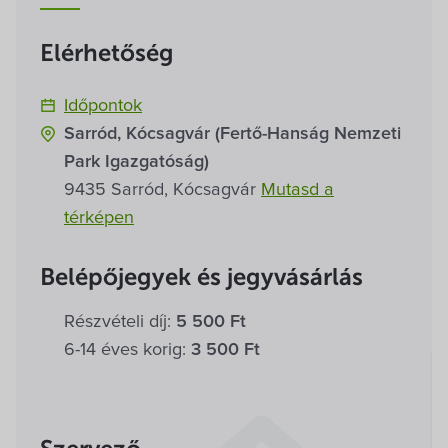
Villa Igku Kft.
Elérhetőség
Közérdekű adatok
Időpontok
Pályázatok
Sarród, Kócsagvár (Fertő-Hanság Nemzeti
Park Igazgatóság)
Dokumentumok
9435 Sarród, Kócsagvár
Mutasd a
térképen
Belépőjegyek és jegyvásárlás
Részvételi díj:
5 500 Ft
6-14 éves korig:
3 500 Ft