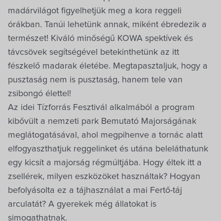
madárvilágot figyelhetjük meg a kora reggeli
órákban. Tanúi lehetünk annak, miként ébredezik a
természet! Kiváló minőségű KOWA spektívek és
távcsövek segítségével betekinthetünk az itt
fészkelő madarak életébe. Megtapasztaljuk, hogy a
pusztaság nem is pusztaság, hanem tele van
zsibongó élettel!
Az idei Tízforrás Fesztivál alkalmából a program
kibővült a nemzeti park Bemutató Majorságának
meglátogatásával, ahol megpihenve a tornác alatt
elfogyaszthatjuk reggelinket és utána beleláthatunk
egy kicsit a majorság régmúltjába. Hogy éltek itt a
zsellérek, milyen eszközöket használtak? Hogyan
befolyásolta ez a tájhasználat a mai Fertő-táj
arculatát? A gyerekek még állatokat is
simogathatnak.