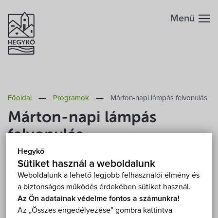
Menü
Hegykőről
Főoldal
Programok
Márton-napi lámpás felvonulás
Megközelítés
Szabadidő
Márton-napi lámpás
felvonulás
Fontos telefonszámok
Szállások
Hegykő
2025. november 11. (kedd) 16:50
Földrajzi adottság
Sütiket használ a weboldalunk
Éttermek
Hegykő, Széchenyi Ödön park 9437 Hegykő,
Weboldalunk a lehető legjobb felhasználói élmény és
Kossuth Lajos utca 76.
Mutasd a térképen
a biztonságos működés érdekében sütiket használ.
Éghajlat
Programok
Az Ön adatainak védelme fontos a számunkra!
Ingyenes
Az „Összes engedélyezése” gombra kattintva
Hegykő történelme