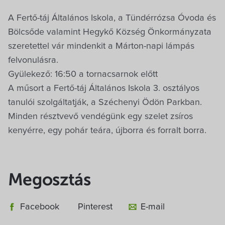
Villa Igku Kft.
A Fertő-táj Általános Iskola, a Tündérrózsa Óvoda és
Közérdekű adatok
Bölcsőde valamint Hegykő Község Önkormányzata
szeretettel vár mindenkit a Márton-napi lámpás
Pályázatok
felvonulásra.
Gyülekező: 16:50 a tornacsarnok előtt
A műsort a Fertő-táj Általános Iskola 3. osztályos
Dokumentumok
tanulói szolgáltatják, a Széchenyi Ödön Parkban.
Minden résztvevő vendégünk egy szelet zsíros
kenyérre, egy pohár teára, újborra és forralt borra.
Megosztás
Facebook
Pinterest
E-mail