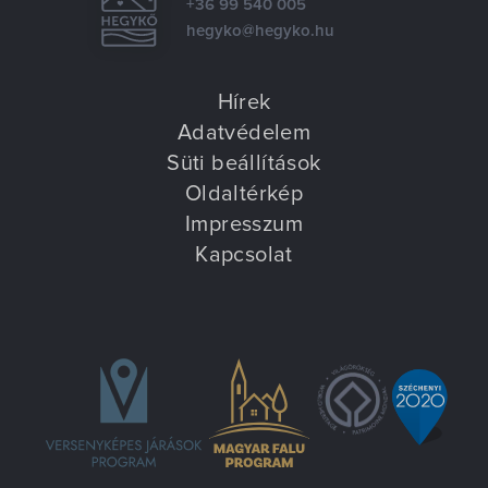
+36 99 540 005
hegyko@hegyko.hu
Hírek
Adatvédelem
Süti beállítások
Oldaltérkép
Impresszum
Kapcsolat