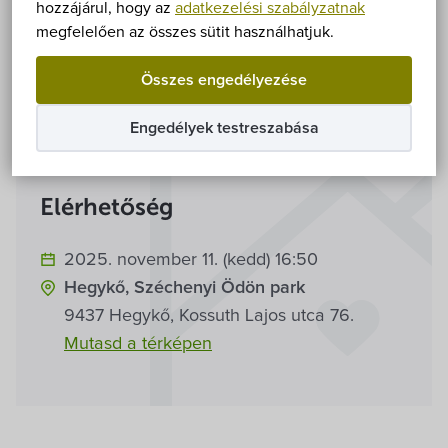
Önkormányzat
hozzájárul, hogy az
adatkezelési szabályzatnak
megfelelően az összes sütit használhatjuk.
Hírek
Összes engedélyezése
eÜgyintézés
Információk
Engedélyek testreszabása
Önkormányzati hivatal
Elérhetőség
Képviselő-testület
2025. november 11. (kedd) 16:50
Választási információk
Hegykő, Széchenyi Ödön park
9437 Hegykő, Kossuth Lajos utca 76.
Közoktatási Intézmények
Mutasd a térképen
Egyesületek, alapítványok