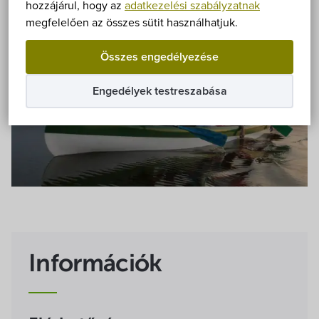
Önkormányzat
hozzájárul, hogy az
adatkezelési szabályzatnak
megfelelően az összes sütit használhatjuk.
Hírek
Összes engedélyezése
eÜgyintézés
Engedélyek testreszabása
Önkormányzati hivatal
Képviselő-testület
Választási információk
Közoktatási Intézmények
Információk
Egyesületek, alapítványok