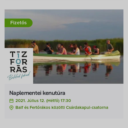
Fizetős
Naplementei kenutúra
2021. Július 12. (hétfő) 17:30
Balf és Fertőrákos közötti Csárdakapui-csatorna