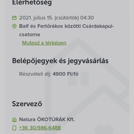
Elérhetőség
Villa Igku Kft.
2021. július 15. (csütörtök) 04:30
Közérdekű adatok
Balf és Fertőrákos közötti Csárdakapui-
csatorna
Pályázatok
Mutasd a térképen
Dokumentumok
Belépőjegyek és jegyvásárlás
Részvételi díj:
4900 Ft/fő
Szervező
Natura ÖKOTÚRÁK Kft.
+36 30/986-6488