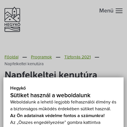
Menü
Hegykőről
Főoldal
Programok
Tízforrás 2021
Megközelítés
Szabadidő
Napfelkeltei kenutúra
Napfelkeltei kenutúra
Fontos telefonszámok
Szállások
Hegykő
2021. július 15. (csütörtök) 04:30
Földrajzi adottság
Sütiket használ a weboldalunk
Éttermek
Balf és Fertőrákos közötti Csárdakapui-csatorna
Weboldalunk a lehető legjobb felhasználói élmény és
Mutasd a térképen
a biztonságos működés érdekében sütiket használ.
Éghajlat
Programok
Fizetős
Szabadtéri
Túra
Az Ön adatainak védelme fontos a számunkra!
Az „Összes engedélyezése” gombra kattintva
Hegykő történelme