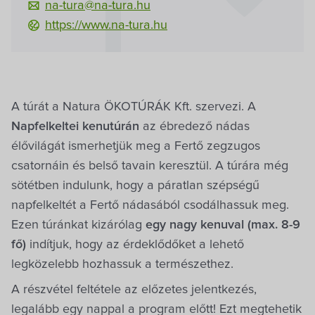
na-tura@na-tura.hu
https://www.na-tura.hu
A túrát a Natura ÖKOTÚRÁK Kft. szervezi. A
Napfelkeltei kenutúrán
az ébredező nádas
élővilágát ismerhetjük meg a Fertő zegzugos
csatornáin és belső tavain keresztül. A túrára még
sötétben indulunk, hogy a páratlan szépségű
napfelkeltét a Fertő nádasából csodálhassuk meg.
Ezen túránkat kizárólag
egy nagy kenuval (max. 8-9
fő)
indítjuk, hogy az érdeklődőket a lehető
legközelebb hozhassuk a természethez.
A részvétel feltétele az előzetes jelentkezés,
legalább egy nappal a program előtt! Ezt megtehetik