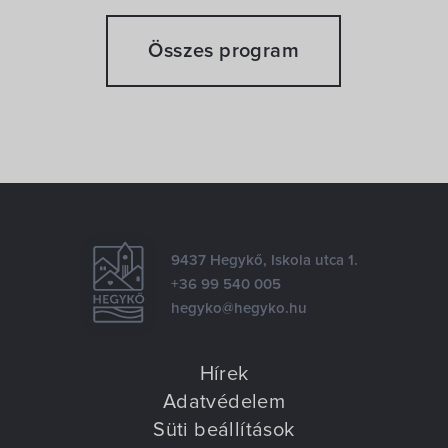
Összes program
9437 Hegykő, Iskola utca 1.
+36 99 540 005
hegyko@hegyko.hu
Hírek
Adatvédelem
Süti beállítások