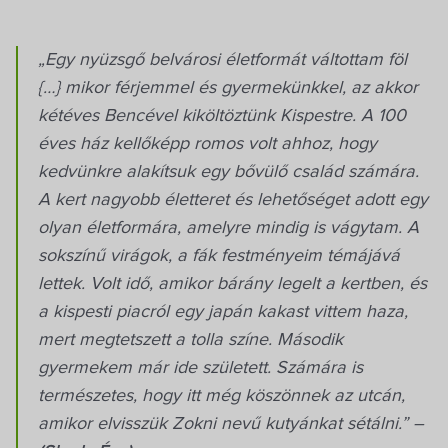
Villa Igku Kft.
„Egy nyüzsgő belvárosi életformát váltottam föl
Közérdekű adatok
{…} mikor férjemmel és gyermekünkkel, az akkor
kétéves Bencével kiköltöztünk Kispestre. A 100
Pályázatok
éves ház kellőképp romos volt ahhoz, hogy
kedvünkre alakítsuk egy bővülő család számára.
Dokumentumok
A kert nagyobb életteret és lehetőséget adott egy
olyan életformára, amelyre mindig is vágytam. A
sokszínű virágok, a fák festményeim témájává
lettek. Volt idő, amikor bárány legelt a kertben, és
a kispesti piacról egy japán kakast vittem haza,
mert megtetszett a tolla színe. Második
gyermekem már ide született. Számára is
természetes, hogy itt még köszönnek az utcán,
amikor elvisszük Zokni nevű kutyánkat sétálni.” –