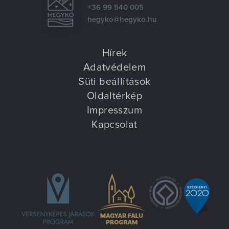
+36 99 540 005
hegyko@hegyko.hu
Hírek
Adatvédelem
Süti beállítások
Oldaltérkép
Impresszum
Kapcsolat