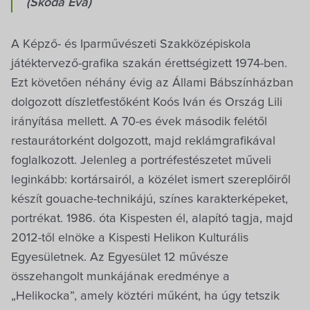
(Skoda Éva)
A Képző- és Iparművészeti Szakközépiskola
játéktervező-grafika szakán érettségizett 1974-ben.
Ezt követően néhány évig az Állami Bábszínházban
dolgozott díszletfestőként Koós Iván és Ország Lili
irányítása mellett. A 70-es évek második felétől
restaurátorként dolgozott, majd reklámgrafikával
foglalkozott. Jelenleg a portréfestészetet műveli
leginkább: kortársairól, a közélet ismert szereplőiről
készít gouache-technikájú, színes karakterképeket,
portrékat. 1986. óta Kispesten él, alapító tagja, majd
2012-től elnöke a Kispesti Helikon Kulturális
Egyesületnek. Az Egyesület 12 művésze
összehangolt munkájának eredménye a
„Helikocka”, amely köztéri műként, ha úgy tetszik