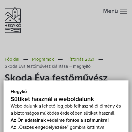
Menü
Hegykőről
Főoldal
Programok
Tízforrás 2021
Megközelítés
Szabadidő
Skoda Éva festőművész kiállítása – megnyitó
Skoda Éva festőművész
Fontos telefonszámok
Szállások
kiállítása – megnyitó
Hegykő
Földrajzi adottság
Sütiket használ a weboldalunk
Éttermek
2021. július 9. (péntek) 18:00
Weboldalunk a lehető legjobb felhasználói élmény és
Hegykő, Tornácos Ház 9437 Hegykő, Kossuth Lajos
a biztonságos működés érdekében sütiket használ.
Éghajlat
Programok
u. 74.
Mutasd a térképen
Az Ön adatainak védelme fontos a számunkra!
Az „Összes engedélyezése” gombra kattintva
Ingyenes
Fedett helyen
Kiállítás
Hegykő történelme