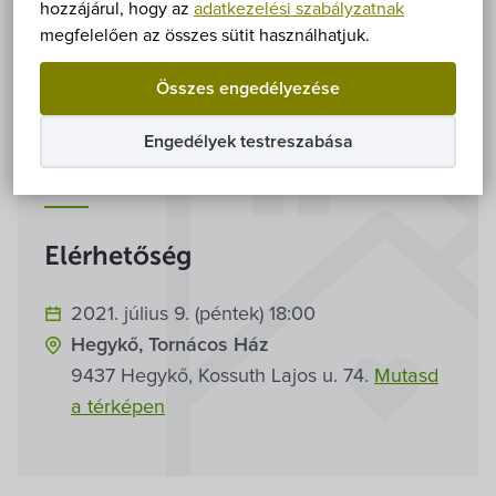
Önkormányzat
hozzájárul, hogy az
adatkezelési szabályzatnak
megfelelően az összes sütit használhatjuk.
Hírek
Összes engedélyezése
eÜgyintézés
Engedélyek testreszabása
Információk
Önkormányzati hivatal
Képviselő-testület
Elérhetőség
Választási információk
2021. július 9. (péntek) 18:00
Hegykő, Tornácos Ház
Közoktatási Intézmények
9437 Hegykő, Kossuth Lajos u. 74.
Mutasd
a térképen
Egyesületek, alapítványok