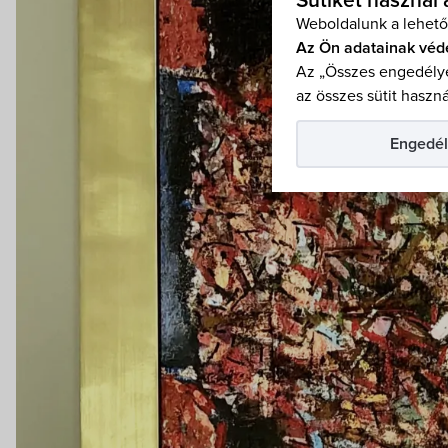
Sütiket használ
Weboldalunk a lehető
Az Ön adatainak véd
Az „Összes engedélye
az összes sütit haszná
Engedél