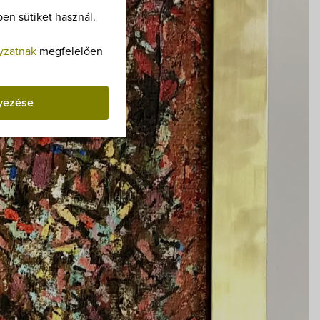
Villa Igku Kft.
en sütiket használ.
Közérdekű adatok
yzatnak
megfelelően
Pályázatok
yezése
Dokumentumok