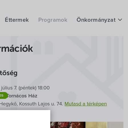
Éttermek
Programok
Önkormányzat
Hírek
rmációk
eÜgyintézés
Önkormányzati hivatal
– megnyitó
etőség
Képviselő-testület
július 7. (péntek) 18:00
Választási információk
es
Fedett helyen
Kiállítás
ő, Tornácos Ház
Közoktatási Intézmények
Hegykő, Kossuth Lajos u. 74.
Mutasd a térképen
Egyesületek, alapítványok