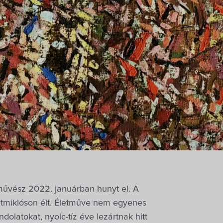
űvész 2022. januárban hunyt el. A
tmiklóson élt. Életműve nem egyenes
dolatokat, nyolc-tíz éve lezártnak hitt