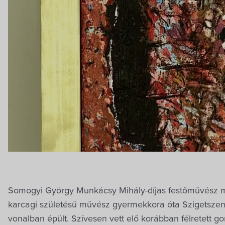
Somogyi György Munkácsy Mihály-díjas festőművész m
karcagi születésű művész gyermekkora óta Szigetszen
vonalban épült. Szívesen vett elő korábban félretett gon