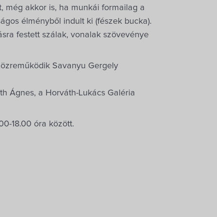
t, még akkor is, ha munkái formailag a
ágos élményből indult ki (fészek bucka).
sra festett szálak, vonalak szövevénye
. Közreműködik Savanyu Gergely
th Ágnes, a Horváth-Lukács Galéria
.00-18.00 óra között.