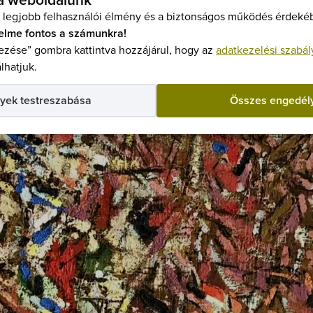
 a weboldalunk
 legjobb felhasználói élmény és a biztonságos működés érdekéb
elme fontos a számunkra!
zése” gombra kattintva hozzájárul, hogy az
adatkezelési szabál
lhatjuk.
yek testreszabása
Összes engedél