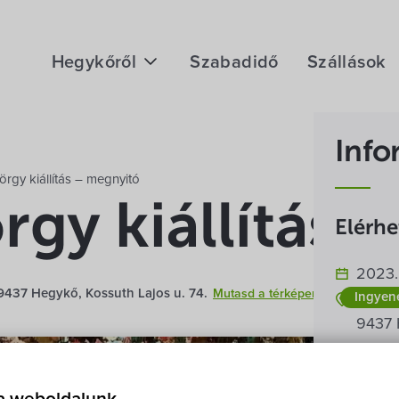
Hegykőről
Szabadidő
Szállások
Megközelítés
Info
Fontos telefonszámok
rgy kiállítás – megnyitó
Földrajzi adottság
gy kiállítás 
Elérh
Éghajlat
2023. 
Hegykő történelme
437 Hegykő, Kossuth Lajos u. 74.
Mutasd a térképen
Ingyen
Hegyk
9437 