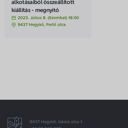
alkotásaiból összeállított
kiállítás - megnyitó
2023. Július 8. (szombat) 18:00
9437 Hegykő, Fertő utca
9437 Hegykő, Iskola utca 1.