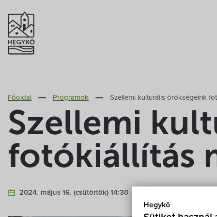
Főoldal
Programok
Szellemi kulturális örökségeink fo
Szellemi kult
fotókiállítás
2024. május 16. (csütörtök) 14:30
Öreg iskola 9437 H
Hegykő