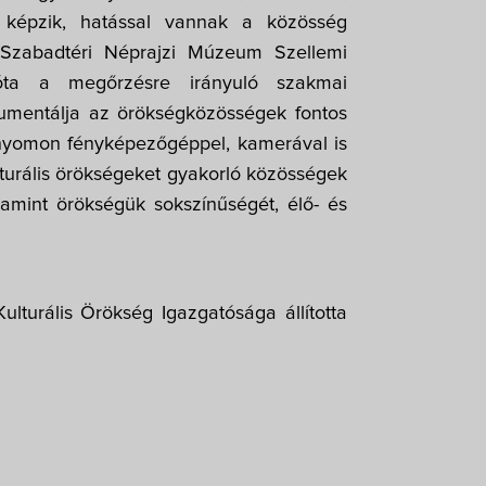
képzik, hatással vannak a közösség 
 A Szabadtéri Néprajzi Múzeum Szellemi 
óta a megőrzésre irányuló szakmai 
okumentálja az örökségközösségek fontos 
 nyomon fényképezőgéppel, kamerával is 
ulturális örökségeket gyakorló közösségek 
lamint örökségük sokszínűségét, élő- és 
lturális Örökség Igazgatósága állította 