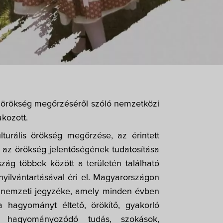
 örökség megőrzéséről szóló nemzetközi
kozott.
urális örökség megőrzése, az érintett 
 az örökség jelentőségének tudatosítása 
zág többek között a területén található 
yilvántartásával éri el. Magyarországon 
 nemzeti jegyzéke, 
amely minden évben 
 hagyományt éltető, örökítő, gyakorló 
a hagyományozódó tudás, szokások, 