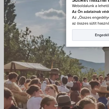
Sütiket használ
Weboldalunk a lehető
Az Ön adatainak véd
Az „Összes engedélye
az összes sütit haszná
Engedél