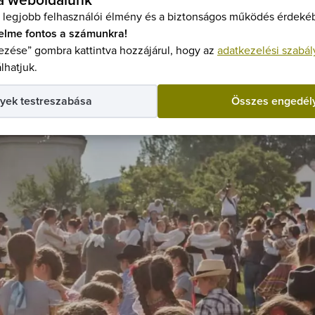
 a weboldalunk
 legjobb felhasználói élmény és a biztonságos működés érdekéb
elme fontos a számunkra!
zése” gombra kattintva hozzájárul, hogy az
adatkezelési szabál
lhatjuk.
yek testreszabása
Összes engedél