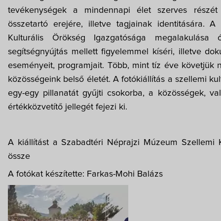
tevékenységek a mindennapi élet szerves részét 
összetartó erejére, illetve tagjainak identitására.
Kulturális Örökség Igazgatósága megalakulása 
segítségnyújtás mellett figyelemmel kíséri, illetve d
eseményeit, programjait. Több, mint tíz éve követjük
közösségeink belső életét. A fotókiállítás a szellemi k
egy-egy pillanatát gyűjti csokorba, a közösségek, va
értékközvetítő jellegét fejezi ki.
A kiállítást a Szabadtéri Néprajzi Múzeum Szellemi Ku
össze
A fotókat készítette: Farkas-Mohi Balázs