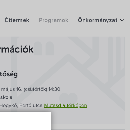
Éttermek
Programok
Önkormányzat
Hírek
rmációk
eÜgyintézés
Önkormányzati hivatal
geink
etőség
Képviselő-testület
május 16. (csütörtök) 14:30
Választási információk
iskola
Közoktatási Intézmények
Hegykő, Fertő utca
Mutasd a térképen
Egyesületek, alapítványok