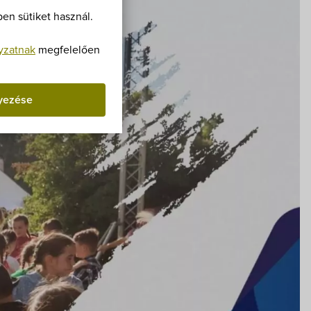
Villa Igku Kft.
en sütiket használ.
Közérdekű adatok
yzatnak
megfelelően
Pályázatok
yezése
Dokumentumok