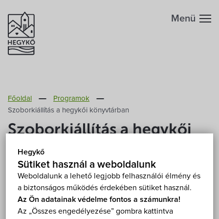
Menü
Hegykőről
Főoldal
Programok
Megközelítés
Szabadidő
Szoborkiállítás a hegykői könyvtárban
Szoborkiállítás a hegykői
Fontos telefonszámok
Szállások
könyvtárban
Hegykő
Földrajzi adottság
Sütiket használ a weboldalunk
Éttermek
2026. június 28.-30. 08:00
Weboldalunk a lehető legjobb felhasználói élmény és
Hegykő, könyvtár 9437 Hegykő, Szent Mihály utca
a biztonságos működés érdekében sütiket használ.
Éghajlat
Programok
13. 1.emelet
Mutasd a térképen
Az Ön adatainak védelme fontos a számunkra!
Az „Összes engedélyezése” gombra kattintva
Ingyenes
Hegykő történelme