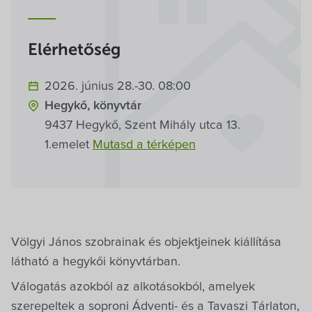
Villa Igku Kft.
Közérdekű adatok
Elérhetőség
Pályázatok
2026. június 28.-30. 08:00
Hegykő, könyvtár
Dokumentumok
9437 Hegykő, Szent Mihály utca 13.
1.emelet
Mutasd a térképen
Völgyi János szobrainak és objektjeinek kiállítása
látható a hegykői könyvtárban.
Válogatás azokból az alkotásokból, amelyek
szerepeltek a soproni Ádventi- és a Tavaszi Tárlaton,