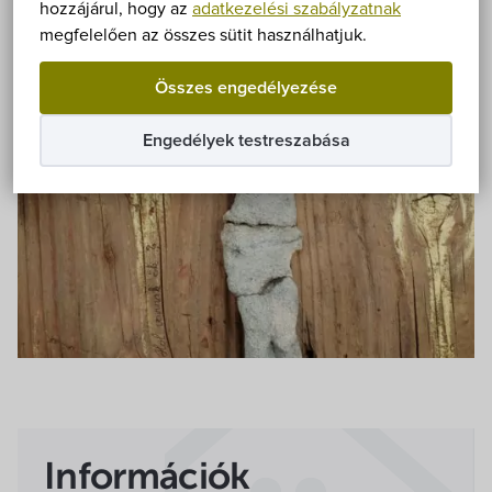
Önkormányzat
hozzájárul, hogy az
adatkezelési szabályzatnak
megfelelően az összes sütit használhatjuk.
Hírek
Összes engedélyezése
eÜgyintézés
Engedélyek testreszabása
Önkormányzati hivatal
Képviselő-testület
Választási információk
Közoktatási Intézmények
Egyesületek, alapítványok
Információk