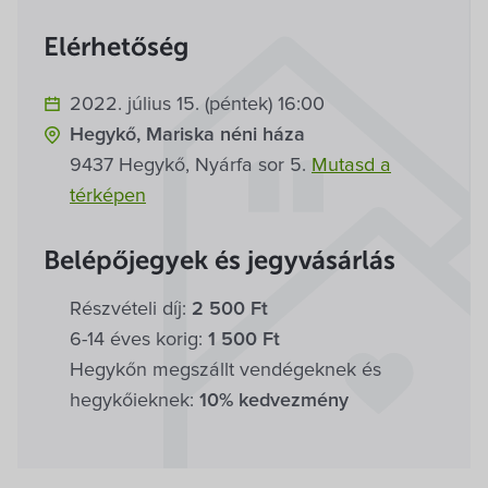
Villa Igku Kft.
Elérhetőség
Közérdekű adatok
2022. július 15. (péntek) 16:00
Pályázatok
Hegykő, Mariska néni háza
9437 Hegykő, Nyárfa sor 5.
Mutasd a
Dokumentumok
térképen
Belépőjegyek és jegyvásárlás
Részvételi díj:
2 500 Ft
6-14 éves korig:
1 500 Ft
Hegykőn megszállt vendégeknek és
hegykőieknek:
10% kedvezmény