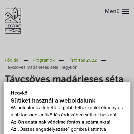
Menü
Hegykőről
Főoldal
Programok
Tízforrás 2022
Megközelítés
Szabadidő
Távcsöves madárleses séta Hegykőn
Távcsöves madárleses séta
Fontos telefonszámok
Szállások
Hegykőn
Hegykő
Földrajzi adottság
Sütiket használ a weboldalunk
Éttermek
2022. július 15. (péntek) 16:00
Weboldalunk a lehető legjobb felhasználói élmény és
Hegykő, Mariska néni háza 9437 Hegykő, Nyárfa sor
a biztonságos működés érdekében sütiket használ.
Éghajlat
Programok
5.
Mutasd a térképen
Az Ön adatainak védelme fontos a számunkra!
Az „Összes engedélyezése” gombra kattintva
Fizetős
Szabadtéri
Túra
Hegykő történelme