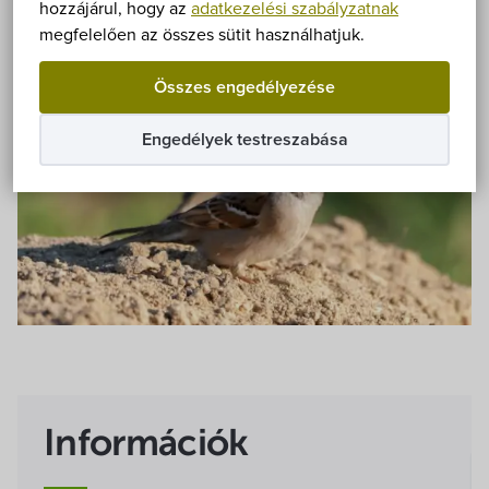
Önkormányzat
hozzájárul, hogy az
adatkezelési szabályzatnak
megfelelően az összes sütit használhatjuk.
Hírek
Összes engedélyezése
eÜgyintézés
Engedélyek testreszabása
Önkormányzati hivatal
Képviselő-testület
Választási információk
Közoktatási Intézmények
Egyesületek, alapítványok
Információk