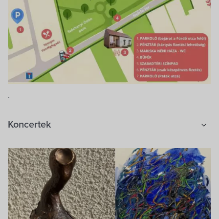
.
Koncertek
Kertmozi
Kiállítások
Ökotúrák
Egyebek