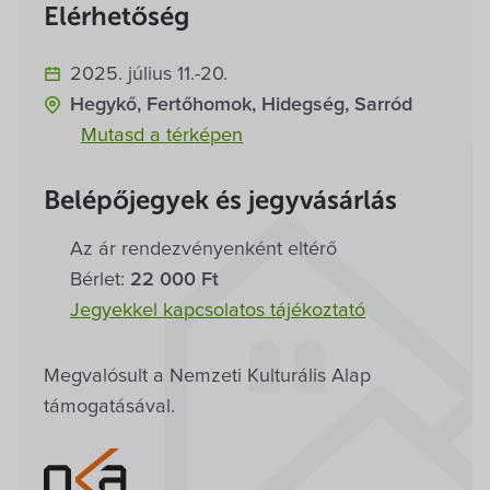
Villa Igku Kft.
Elérhetőség
Közérdekű adatok
2025. július 11.-20.
Hegykő, Fertőhomok, Hidegség, Sarród
Pályázatok
Mutasd a térképen
Dokumentumok
Belépőjegyek és jegyvásárlás
Az ár rendezvény­enként eltérő
Bérlet:
22 000 Ft
Jegyekkel kapcsolatos tájékoztató
Megvalósult a Nemzeti Kulturális Alap
támogatásával.