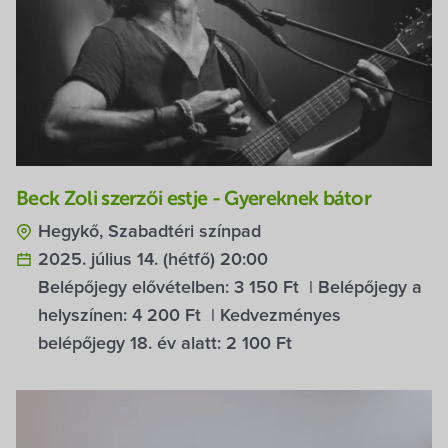
Beck Zoli szerzői estje - Gyereknek bátor
Hegykő, Szabadtéri színpad
2025. július 14. (hétfő) 20:00
Belépőjegy elővételben:
3 150 Ft
| Belépőjegy a
helyszínen:
4 200 Ft
| Kedvezményes
belépőjegy 18. év alatt:
2 100 Ft