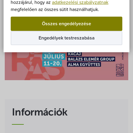
Önkormányzat
hozzájárul, hogy az
adatkezelési szabályzatnak
megfelelően az összes sütit használhatjuk.
Hírek
Összes engedélyezése
eÜgyintézés
Engedélyek testreszabása
Önkormányzati hivatal
Képviselő-testület
Választási információk
Közoktatási Intézmények
Információk
Egyesületek, alapítványok