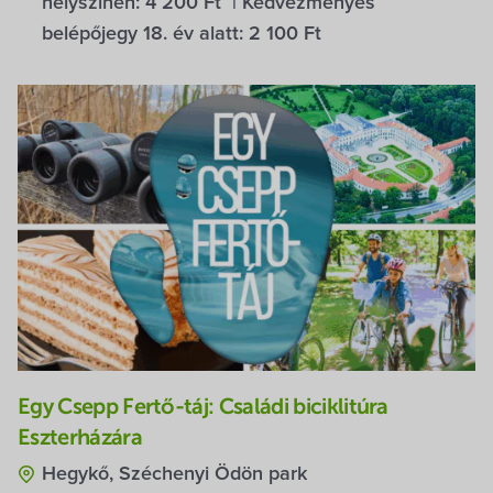
helyszínen:
4 200 Ft
| Kedvezményes
belépőjegy 18. év alatt:
2 100 Ft
Egy Csepp Fertő-táj: Családi biciklitúra
Eszterházára
Hegykő, Széchenyi Ödön park