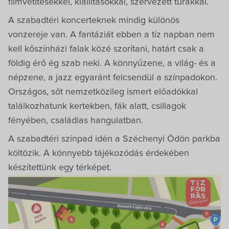
filmvetítésekkel, kiállításokkal, szervezett túrákkal.
A szabadtéri koncerteknek mindig különös
vonzereje van. A fantáziát ebben a tíz napban nem
kell kőszínházi falak közé szorítani, határt csak a
földig érő ég szab neki. A könnyűzene, a világ- és a
népzene, a jazz egyaránt felcsendül a színpadokon.
Országos, sőt nemzetközileg ismert előadókkal
találkozhatunk kertekben, fák alatt, csillagok
fényében, családias hangulatban.
A szabadtéri színpad idén a Széchenyi Ödön parkba
költözik. A könnyebb tájékozódás érdekében
készítettünk egy térképet.