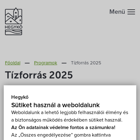
Menü
Hegykőről
Főoldal
Programok
Tízforrás 2025
Megközelítés
Szabadidő
Tízforrás 2025
Fontos telefonszámok
Szállások
2025. július 11.-20.
Hegykő
Hegykő, Fertőhomok, Hidegség, Sarród
Földrajzi adottság
Sütiket használ a weboldalunk
Éttermek
Mutasd a térképen
Weboldalunk a lehető legjobb felhasználói élmény és
Fizetős
Fesztivál
Film
Foglalkozás
a biztonságos működés érdekében sütiket használ.
Éghajlat
Programok
Az Ön adatainak védelme fontos a számunkra!
Kiállítás
Koncert
Szabadtéri
Túra
Az „Összes engedélyezése” gombra kattintva
Hegykő történelme