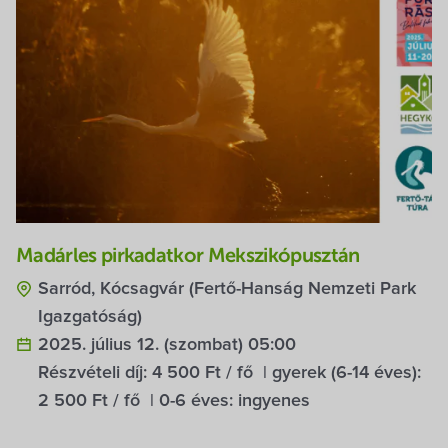
Madárles pirkadatkor Mekszikópusztán
Sarród, Kócsagvár (Fertő-Hanság Nemzeti Park
Igazgatóság)
2025. július 12. (szombat) 05:00
Részvételi díj:
4 500 Ft / fő
| gyerek (6-14 éves):
2 500 Ft / fő
| 0-6 éves:
ingyenes