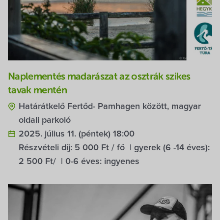
Naplementés madarászat az osztrák szikes
tavak mentén
Határátkelő Fertőd- Pamhagen között, magyar
oldali parkoló
2025. július 11. (péntek) 18:00
Részvételi díj: 5 000 Ft / fő | gyerek (6 -14 éves):
2 500 Ft/ | 0-6 éves: ingyenes