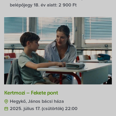
belépőjegy 18. év alatt:
2 900 Ft
Kertmozi – Fekete pont
Hegykő, János bácsi háza
2025. július 17. (csütörtök) 22:00