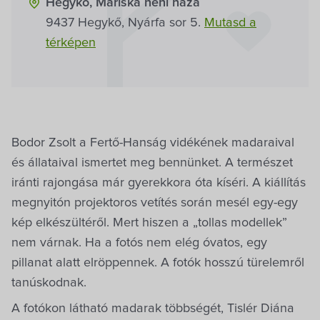
Hegykő, Mariska néni háza
9437 Hegykő, Nyárfa sor 5.
Mutasd a
térképen
Bodor Zsolt a Fertő-Hanság vidékének madaraival
és állataival ismertet meg bennünket. A természet
iránti rajongása már gyerekkora óta kíséri. A kiállítás
megnyitón projektoros vetítés során mesél egy-egy
kép elkészültéről. Mert hiszen a „tollas modellek”
nem várnak. Ha a fotós nem elég óvatos, egy
pillanat alatt elröppennek. A fotók hosszú türelemről
tanúskodnak.
A fotókon látható madarak többségét, Tislér Diána