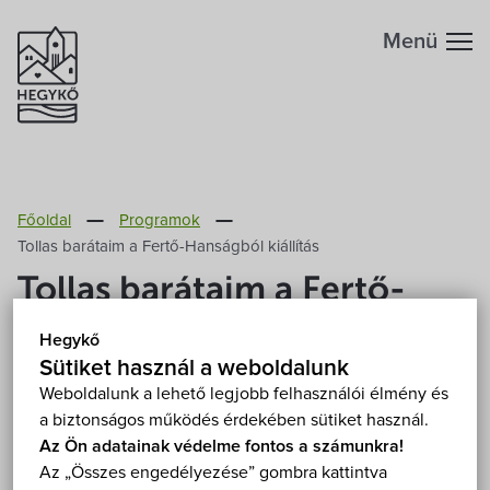
Menü
Hegykőről
Főoldal
Programok
Megközelítés
Szabadidő
Tollas barátaim a Fertő-Hanságból kiállítás
Tollas barátaim a Fertő-
Fontos telefonszámok
Szállások
Hanságból kiállítás
Hegykő
Földrajzi adottság
Sütiket használ a weboldalunk
Éttermek
2024. július 17.-21. 18:00
Weboldalunk a lehető legjobb felhasználói élmény és
Hegykő, Mariska néni háza 9437 Hegykő, Nyárfa sor
a biztonságos működés érdekében sütiket használ.
Éghajlat
Programok
5.
Mutasd a térképen
Az Ön adatainak védelme fontos a számunkra!
Az „Összes engedélyezése” gombra kattintva
Ingyenes
Hegykő történelme