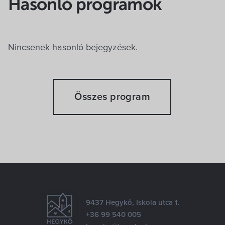
Hasonló programok
Nincsenek hasonló bejegyzések.
Összes program
9437 Hegykő, Iskola utca 1.
+36 99 540 005