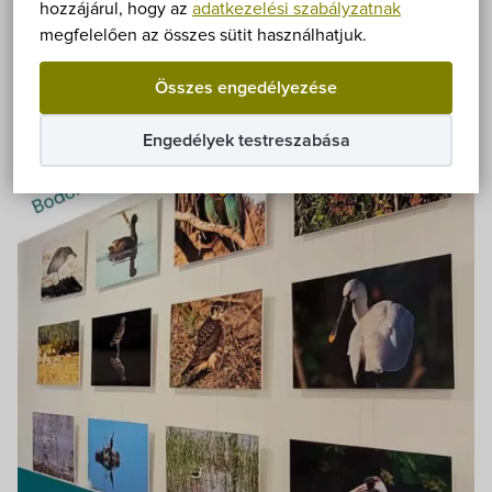
Önkormányzat
hozzájárul, hogy az
adatkezelési szabályzatnak
megfelelően az összes sütit használhatjuk.
Hírek
Összes engedélyezése
eÜgyintézés
Engedélyek testreszabása
Önkormányzati hivatal
Képviselő-testület
Választási információk
Közoktatási Intézmények
Egyesületek, alapítványok