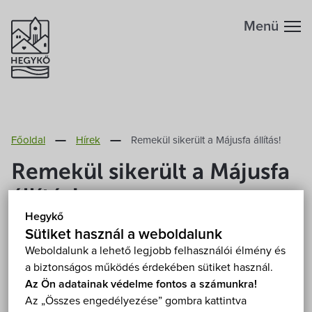
Menü
Hegykőről
Főoldal
Hírek
Remekül sikerült a Májusfa állítás!
Megközelítés
Szabadidő
Remekül sikerült a Májusfa
Fontos telefonszámok
állítás!
Szállások
Hegykő
Földrajzi adottság
2013. Április 30.
Sütiket használ a weboldalunk
Éttermek
Weboldalunk a lehető legjobb felhasználói élmény és
a biztonságos működés érdekében sütiket használ.
Éghajlat
Április utolsó napján a hagyományoknak
Programok
Az Ön adatainak védelme fontos a számunkra!
megfelelően állítottuk fel a község Májusfáját a
Az „Összes engedélyezése” gombra kattintva
Hegykő történelme