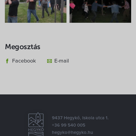
Megosztás
Facebook
E-mail
9437 Hegykő, Iskola utca 1.
+36 99 540 005
hegyko@hegyko.hu