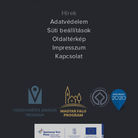
Villa Igku Kft.
Hírek
Közérdekű adatok
Adatvédelem
Süti beállítások
Pályázatok
Oldaltérkép
Impresszum
Dokumentumok
Kapcsolat