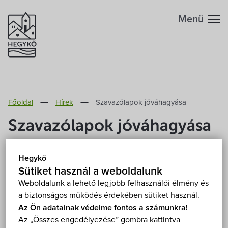
Menü
Hegykőről
Főoldal
Hírek
Szavazólapok jóváhagyása
Megközelítés
Szabadidő
Szavazólapok jóváhagyása
Fontos telefonszámok
Szállások
2014. Szeptember 15.
Hegykő
Földrajzi adottság
Sütiket használ a weboldalunk
Éttermek
A Helyi Választási Bizottság a helyi önkormányzati
Weboldalunk a lehető legjobb felhasználói élmény és
a biztonságos működés érdekében sütiket használ.
képviselők és polgármesterek 2014. évi általános
Éghajlat
Programok
Az Ön adatainak védelme fontos a számunkra!
választásához kapcsolódóan 2014. szeptember 15-i
Az „Összes engedélyezése” gombra kattintva
ülésén jóváhagyta a polgármester választás és a
Hegykő történelme