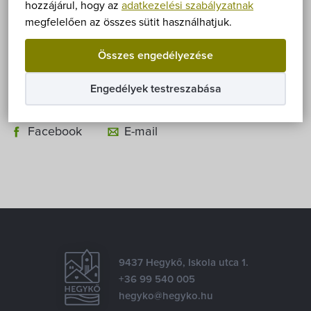
Önkormányzat
hozzájárul, hogy az
adatkezelési szabályzatnak
képviselő választás szavazólapjait.
A szavazólapok
megfelelően az összes sütit használhatjuk.
mintája…
Hírek
Összes engedélyezése
eÜgyintézés
Engedélyek testreszabása
Megosztás
Önkormányzati hivatal
Facebook
E-mail
Képviselő-testület
Választási információk
Közoktatási Intézmények
9437 Hegykő, Iskola utca 1.
Egyesületek, alapítványok
+36 99 540 005
hegyko@hegyko.hu