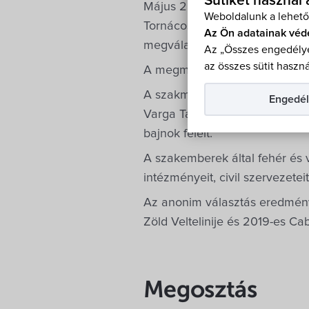
Sütiket használ
Május 25-én Szent Orbán, a s
Weboldalunk a lehető
Tornácos Lifestyle Hotel bor
Az Ön adatainak véd
megválasztása.
Az „Összes engedélye
az összes sütit haszná
A megmérettetésre a Soproni B
A szakmai zsűri tagjai Faragó 
Engedél
Varga Tamás, elnöke Molnár Ti
bajnok felelt.
A szakemberek által fehér és 
intézményeit, civil szervezetei
Az anonim választás eredmén
Zöld Veltelinije és 2019-es Cab
Megosztás