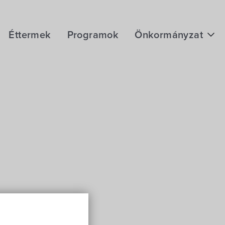
Éttermek
Programok
Önkormányzat
Hírek
eÜgyintézés
Önkormányzati hivatal
Képviselő-testület
Választási információk
Közoktatási Intézmények
Egyesületek, alapítványok