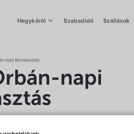
Hegykőről
Szabadidő
Szállások
Megközelítés
Fontos telefonszámok
án-napi Borválasztás
Földrajzi adottság
Orbán-napi
Éghajlat
asztás
Hegykő történelme