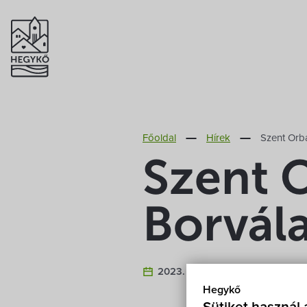
Főoldal
Hírek
Szent Orb
Szent 
Borvál
2023. Május 30.
Hegykő