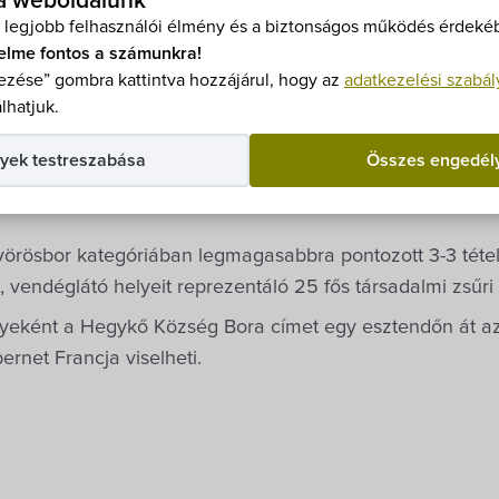
 a weboldalunk
zőlőművesek, kádárok, kocsmárosok patrónusának napjá
 legjobb felhasználói élmény és a biztonságos működés érdekéb
teraszán a hagyományos borversenyt, melynek célja évrő
elme fontos a számunkra!
zése” gombra kattintva hozzájárul, hogy az
adatkezelési szabál
lhatjuk.
orvidék termelői 49 tételt neveztek.
Dorottya, Hauer Erik, Károlyi Gyula, Nemes Attila, Sárosi
yek testreszabása
Összes engedél
bor voltak. A verseny lebonyolításáért Lukács Szabolcs
vörösbor kategóriában legmagasabbra pontozott 3-3 tétel 
t, vendéglátó helyeit reprezentáló 25 fős társadalmi zsűri 
yeként a Hegykő Község Bora címet egy esztendőn át a
ernet Francja viselheti.