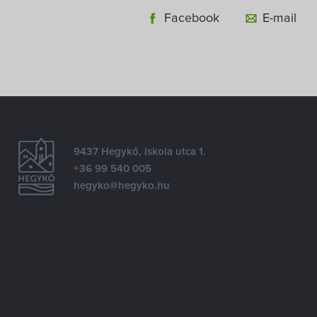
Facebook
E-mail
9437 Hegykő, Iskola utca 1.
+36 99 540 005
hegyko@hegyko.hu