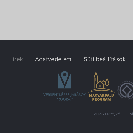
Hírek
Adatvédelem
Süti beállítások
©2026 Hegykő
s