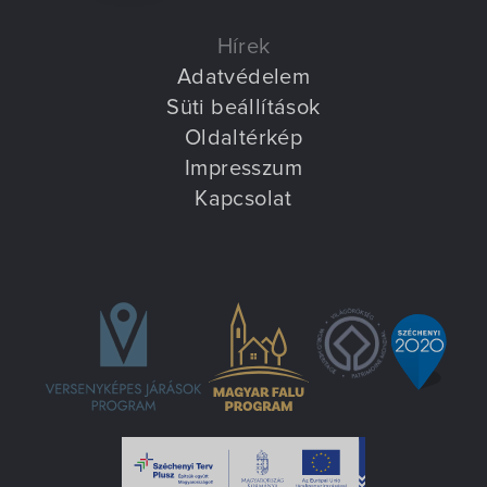
Villa Igku Kft.
Hírek
Közérdekű adatok
Adatvédelem
Süti beállítások
Pályázatok
Oldaltérkép
Impresszum
Dokumentumok
Kapcsolat