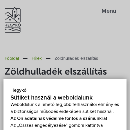
Menü
Hegykőről
Főoldal
Hírek
Zöldhulladék elszállítás
Megközelítés
Szabadidő
Zöldhulladék elszállítás
Fontos telefonszámok
Szállások
2021. December 7.
Hegykő
Földrajzi adottság
Sütiket használ a weboldalunk
Éttermek
Értesítjük Önöket, hogy az enyhe időjárási
Weboldalunk a lehető legjobb felhasználói élmény és
a biztonságos működés érdekében sütiket használ.
viszonyoknak és a felmerült igényeknek
Éghajlat
Programok
Az Ön adatainak védelme fontos a számunkra!
megfelelően az STKH december hónapban is
Az „Összes engedélyezése” gombra kattintva
biztosítja a zöldhulladék elszállítását.
Hegykő történelme