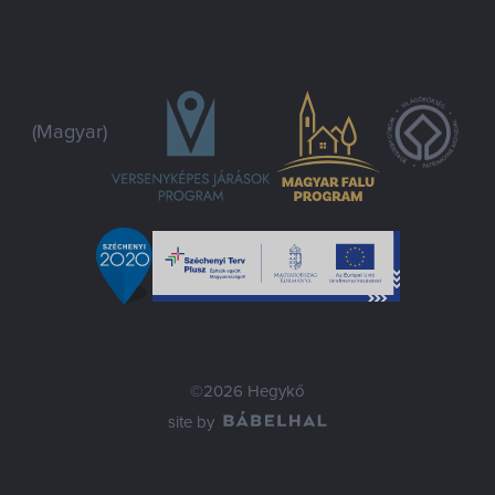
(Magyar)
©2026 Hegykő
site by