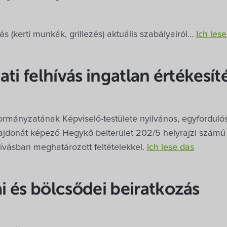
s (kerti munkák, grillezés) aktuális szabályairól…
Ich les
ti felhívás ingatlan értékesít
ányzatának Képviselő-testülete nyilvános, egyfordulós 
jdonát képező Hegykő belterület 202/5 helyrajzi számú 
lhívásban meghatározott feltételekkel.
Ich lese das
 és bölcsődei beiratkozás