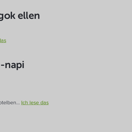
gok ellen
das
-napi
Hotelben…
Ich lese das