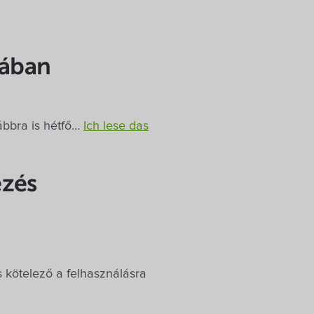
jában
vábbra is hétfő…
Ich lese das
ezés
kötelező a felhasználásra