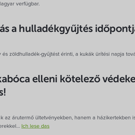
 Magyar verfügbar.
ás a hulladékgyűjtés időpont
 és zöldhulladék-gyűjtést érinti, a kukák ürítési napja to
kabóca elleni kötelező védek
s!
 az árutermő ültetvényekben, hanem a házikertekben is 
erekkel…
Ich lese das