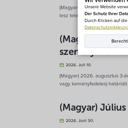
Wir verwenden C
Unsere Website verwe
(Magyar) 2026. augusztus 4-én
Der Schutz Ihrer Date
lesz településünkön.
Ich lese 
Durch Klicken auf di
Datenschutzerklärun
(Magyar) Érvény
Berecht
személyazonosí
2026. Juli 10.
(Magyar) 2026. augusztus 3-án
vagy keményfedeles) határidő
(Magyar) Július
2026. Juni 30.