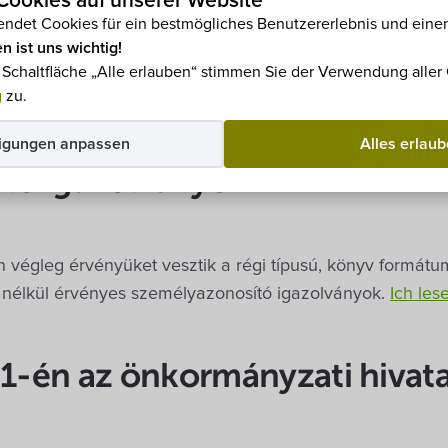
ookies auf unserer Website
ndet Cookies für ein bestmögliches Benutzererlebnis und einen
 (kedden) 9.00 és 15.00 óra között – rendszer karbantar
n ist uns wichtig!
das
e Schaltfläche „Alle erlauben“ stimmen Sie der Verwendung alle
g
zu.
üket vesztik a régi, könyv f
igungen anpassen
Alles erlau
tó igazolványok
 végleg érvényüket vesztik a régi típusú, könyv formátu
 nélkül érvényes személyazonosító igazolványok.
Ich les
 1-én az önkormányzati hivatal