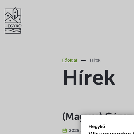
Főoldal
Hírek
Hírek
(Magyar) Gázszo
Hegykő
2026. Juli 28.