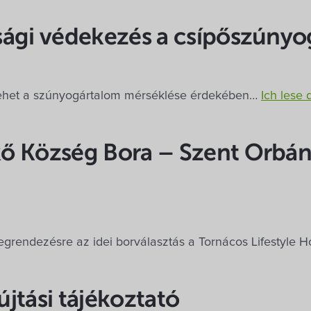
sági védekezés a csípőszúnyo
 tehet a szúnyogártalom mérséklése érdekében…
Ich lese 
ő Község Bora – Szent Orbán
egrendezésre az idei borválasztás a Tornácos Lifestyle 
jtási tájékoztató