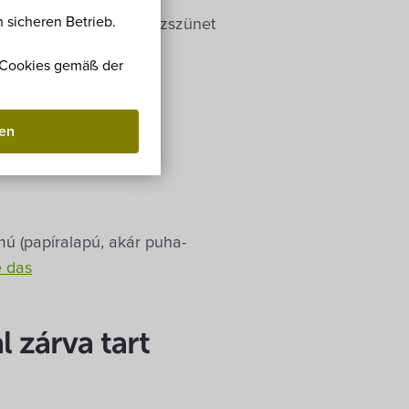
 sicheren Betrieb.
tási munkák miatt – gázszünet
r Cookies gemäß der
ormátumú
ben
mú (papíralapú, akár puha-
e das
 zárva tart