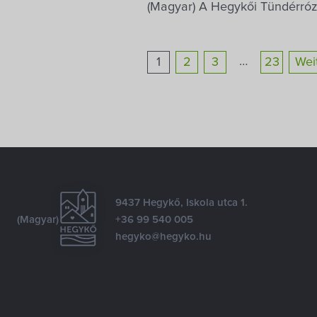
(Magyar) A Hegykői Tündérrózs
…
1
2
3
23
Wei
9437 Hegykő, Iskola utca 1.
(Magyar)
+36 99 540 005
hegyko@hegyko.hu