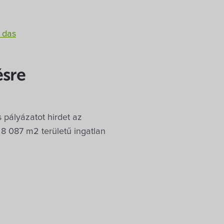
e das
ésre
pályázatot hirdet az
8 087 m2 területű ingatlan