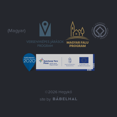
(Magyar)
©2026 Hegykő
site by