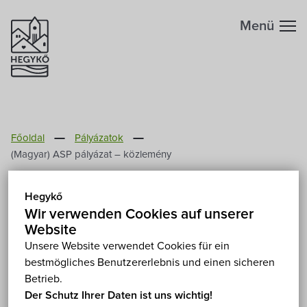
Menü
Főoldal
Pályázatok
(Magyar) ASP pályázat – közlemény
(Magyar) ASP pályázat –
Hegykő
közlemény
Wir verwenden Cookies auf unserer
Website
Leider ist der Eintrag nur auf
Magyar
verfügbar.
Unsere Website verwendet Cookies für ein
bestmögliches Benutzererlebnis und einen sicheren
Betrieb.
Der Schutz Ihrer Daten ist uns wichtig!