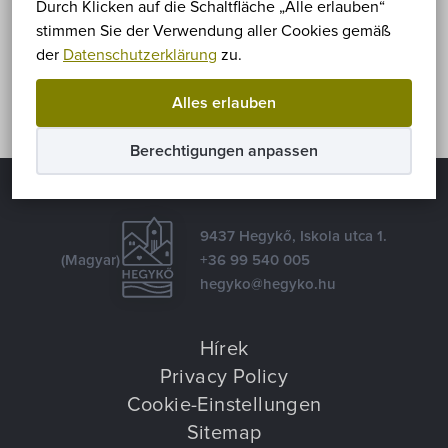
Teilen
Durch Klicken auf die Schaltfläche „Alle erlauben“
stimmen Sie der Verwendung aller Cookies gemäß
Facebook
E-mail
der
Datenschutzerklärung
zu.
Alles erlauben
Berechtigungen anpassen
9437 Hegykő, Iskola utca 1.
(Magyar)
+36 99 540 005
hegyko@hegyko.hu
Hírek
Privacy Policy
Cookie-Einstellungen
Sitemap