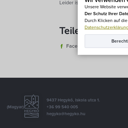
Wir verwenden C
Leider ist der Eintrag nur auf
M
Unsere Website verwe
Der Schutz Ihrer Date
Durch Klicken auf di
Datenschutzerklärun
Teilen
Berecht
Facebook
E-mail
9437 Hegykő, Iskola utca 1.
(Magyar)
+36 99 540 005
hegyko@hegyko.hu