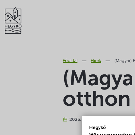
Főoldal
Hírek
(Magyar) E
(Magyar
otthon
2025. Februar 14.
Hegykő