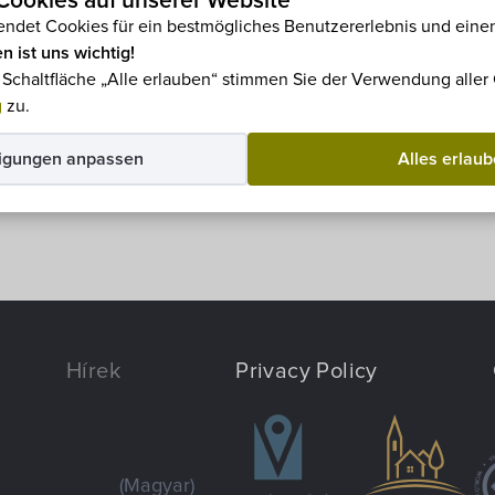
ookies auf unserer Website
agyar
verfügbar.
ndet Cookies für ein bestmögliches Benutzererlebnis und einen
n ist uns wichtig!
e Schaltfläche „Alle erlauben“ stimmen Sie der Verwendung alle
g
zu.
igungen anpassen
Alles erlau
Hírek
Privacy Policy
(Magyar)