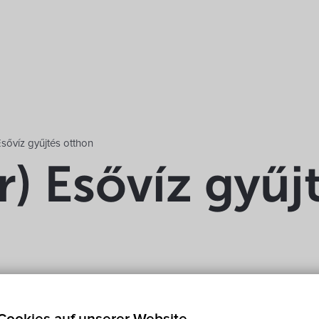
sővíz gyűjtés otthon
) Esővíz gyűj