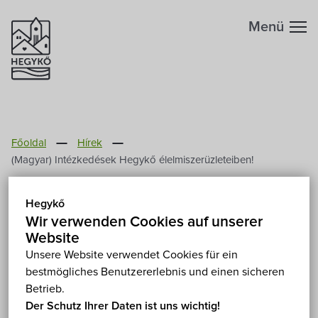
Menü
Főoldal
Hírek
(Magyar) Intézkedések Hegykő élelmiszerüzleteiben!
(Magyar) Intézkedések
Hegykő
Hegykő
Wir verwenden Cookies auf unserer
Website
élelmiszerüzleteiben!
Unsere Website verwendet Cookies für ein
bestmögliches Benutzererlebnis und einen sicheren
2020. März 23.
Betrieb.
Der Schutz Ihrer Daten ist uns wichtig!