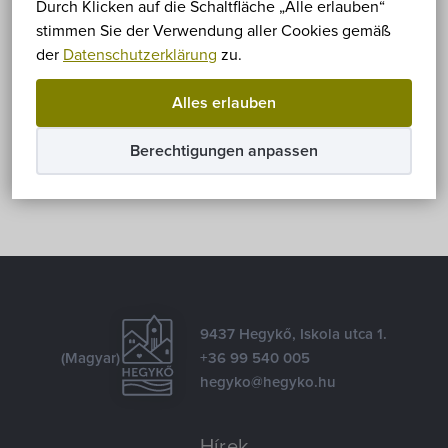
Leider ist der Eintrag nur auf
Magyar
verfügbar.
Durch Klicken auf die Schaltfläche „Alle erlauben“
stimmen Sie der Verwendung aller Cookies gemäß
der
Datenschutzerklärung
zu.
Teilen
Alles erlauben
Facebook
E-mail
Berechtigungen anpassen
9437 Hegykő, Iskola utca 1.
(Magyar)
+36 99 540 005
hegyko@hegyko.hu
Hírek