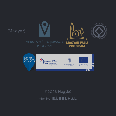
(Magyar)
©2026 Hegykő
site by