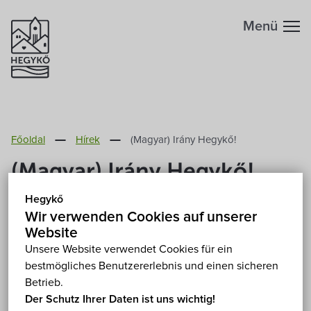
Menü
Főoldal
Hírek
(Magyar) Irány Hegykő!
(Magyar) Irány Hegykő!
Hegykő
2015. April 30.
Wir verwenden Cookies auf unserer
Website
Leider ist der Eintrag nur auf
Magyar
verfügbar.
Unsere Website verwendet Cookies für ein
bestmögliches Benutzererlebnis und einen sicheren
Betrieb.
Der Schutz Ihrer Daten ist uns wichtig!